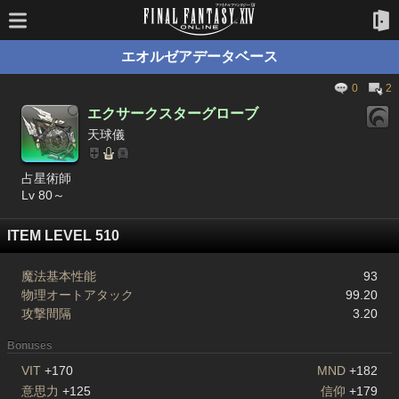
エオルゼアデータベース
0
2
エクサークスターグローブ
天球儀
占星術師
Lv 80～
ITEM LEVEL 510
魔法基本性能
93
物理オートアタック
99.20
攻撃間隔
3.20
Bonuses
VIT
+170
MND
+182
意思力
+125
信仰
+179