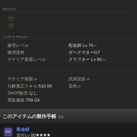
Materia
Craft & Repair
修理レベル
彫金師 Lv 70～
修理資材
ダークマターG7
マテリア装着レベル
クラフター Lv 80～
マテリア精製:
○
武具投影:
○
分解適正スキル:
510.00
染色:
○
SHOP販売:
なし
買取価格:
709 Gil
このアイテムの製作手帳
(
1
)
彫金師
製作Lv
80