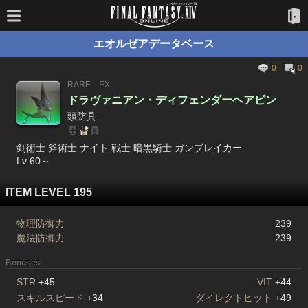
エオルゼアデータベース
0
0
RARE
EX
ドラヴァニアン・ディフェンダーヘアピン
頭防具
剣術士 斧術士 ナイト 戦士 暗黒騎士 ガンブレイカー
Lv 60～
ITEM LEVEL 195
物理防御力
239
魔法防御力
239
Bonuses
STR
+45
VIT
+44
スキルスピード
+34
ダイレクトヒット
+49