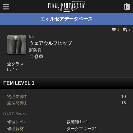
エオルゼアデータベース
1
2
EX
ウェアウルフヒップ
脚防具
全クラス
Lv 1～
ITEM LEVEL 1
物理防御力
10
魔法防御力
18
Craft & Repair
修理レベル
裁縫師 Lv 1～
修理資材
ダークマターG1