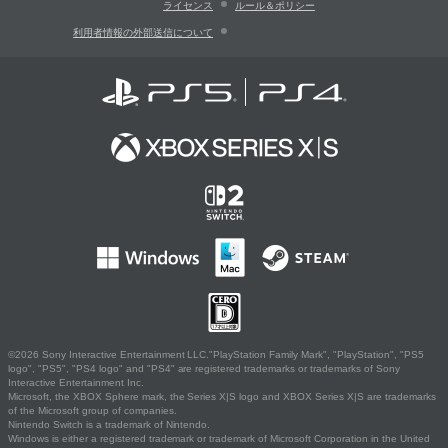
ライセンス
ルール＆ポリシー
利用者情報の外部送信について
©2026 Sony Interactive Entertainment LLC."PlayStation Family Mark", "PlayStation", "PS5
logo", "PS5", "PS4 logo" and "PS4" are registered trademarks or trademarks of Sony
Interactive Entertainment Inc.
Microsoft, the XBOX Sphere mark, the Series X|S logo and XBOX Series X|S are trademarks
of the Microsoft group of companies.
Nintendo Switch is a trademark of Nintendo.
Windows is either a registered trademark or trademark of Microsoft Corporation in the United