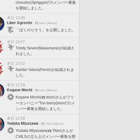
chocobo(Spriggan)"のメンバー募集
を開始しました。
本日 13:09
Liber Agrestis
Ixion [Mana]
「ぼくのりそう」を公開しました。
本日 13:07
Trinity Seven(Masamune)が結成さ
れました。
本日 13:02
Naritai-Yatura(Fenrir)が結成されま
した。
本日 12:59
Kogane Mochi
Ixion [Mana]
Kogane Mochi(
Ixion)さんがフリ
ーカンパニー"Ton-berry(Ixion)"のメ
ンバー募集を開始しました。
本日 12:58
Yodaka Miyazawa
Titan [Mana]
Yodaka Miyazawa(
Titan)さんが
CWLSの立ち上げメンバー募集を開