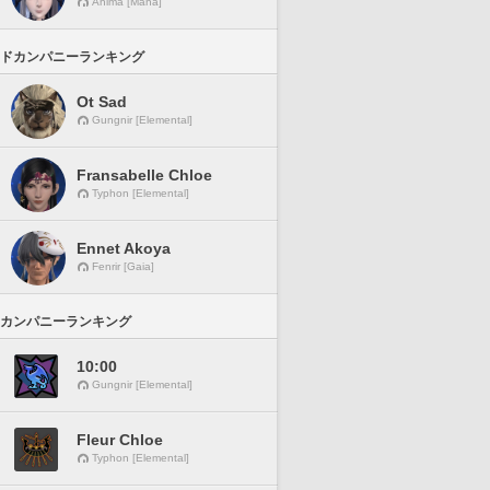
Anima [Mana]
ドカンパニーランキング
Ot Sad
Gungnir [Elemental]
Fransabelle Chloe
Typhon [Elemental]
Ennet Akoya
Fenrir [Gaia]
カンパニーランキング
10:00
Gungnir [Elemental]
Fleur Chloe
Typhon [Elemental]