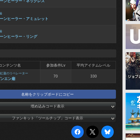
ーンヒーラー・ネックレス
輪
ーンヒーラー・アミュレット
輪
ーンヒーラー・リング
コンテンツ名
参加条件Lv
平均アイテムレベル
紅蓮のリベレーター
70
330
ガンエン廟
名称をクリップボードにコピー
埋め込みコード表示
ファンキット「ツールチップ」コード表示