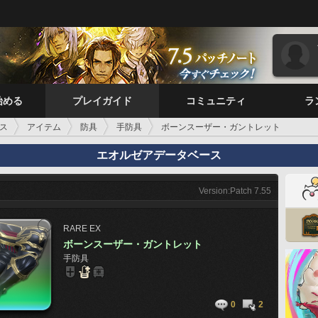
始める
プレイガイド
コミュニティ
ラ
ス
アイテム
防具
手防具
ボーンスーザー・ガントレット
エオルゼアデータベース
Version:Patch 7.55
RARE
EX
ボーンスーザー・ガントレット
手防具
0
2