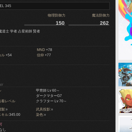
EL 345
物理防御力
魔法防御力
150
262
魔道士 学者 占星術師 賢者
MND
+78
カル
+54
信仰
+77
ir
ル
甲冑師 Lv 60～
ダークマターG7
装着レベル
クラフター Lv 70～
製:
○
武具投影:
○
キル:
345.00
染色:
○
可
なし