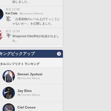
始しました。
本日 12:58
Kei Cats
Zeromus [Meteor]
「占星術師のレベル上げてっこうじ
ゃないか～」を公開しました。
本日 12:54
Bhagavad.Gita(Ifrit)が結成されまし
た。
キングピックアップ
タルコンフリクト ランキング
Sensei Jyutusi
Chocobo [Mana]
Jay Eins
Chocobo [Mana]
Ciel Cocco