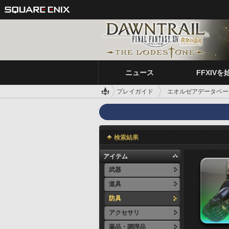
ニュース
FFXIVを
プレイガイド
エオルゼアデータベー
検索結果
アイテム
武器
道具
防具
アクセサリ
薬品・調理品