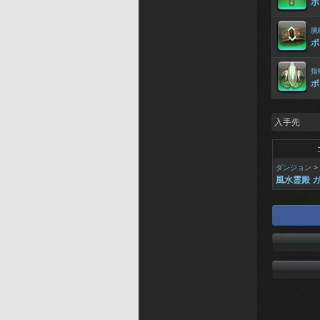
ボ
腕
ボ
指
ボ
入手先
ダンジョン
>
風水霊殿 