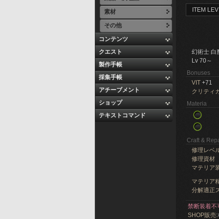
ITEM LEV
素材
その他
コンテンツ
クエスト
幻術士 白
Lv 70～
製作手帳
Bonuses
採集手帳
VIT
+71
アチーブメント
クリティ
ショップ
Materia
テキストコマンド
Craft & Repa
修理レベ
修理資材
マテリア
マテリア精
分解適正ス
禁断装着不
SHOP販売: