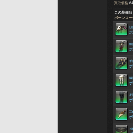
買取価格:
64
この装備品
ボーンスー
頭
ボ
胴
ボ
手
ボ
脚
ボ
足
ボ
耳
ボ
首