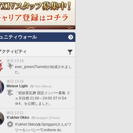
ュニティウォール
アクティビティ
本日 13:18
ever_green(Tiamat)が結成されまし
た。
本日 13:16
Meteor Light
Titan [Mana]
「絶妖星乱舞 固定メンバー募集 ２
ヵ月目標 21:00～24:00 ST H D4
＠4」を公開しました。
本日 13:11
X'ukhet Okko
Spriggan [Chaos]
X'ukhet Okko(
Spriggan)さんがフ
リーカンパニー"Confrerie du