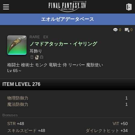
エオルゼアデータベース
0
0
RARE
EX
ノマドアタッカー・イヤリング
耳飾り
格闘士 槍術士 モンク 竜騎士 侍 リーパー 魔獣使い
Lv 65～
ITEM LEVEL 276
物理防御力
1
魔法防御力
1
Bonuses
STR
+48
VIT
+50
スキルスピード
+48
ダイレクトヒット
+34