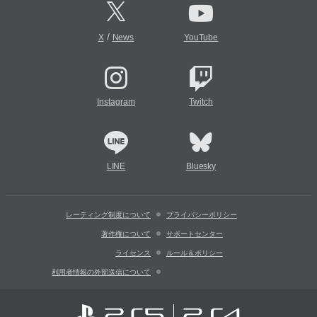
/
X
News
YouTube
Instagram
Twitch
LINE
Bluesky
レーティング制度について
プライバシーポリシー
著作権について
サポートセンター
ライセンス
ルール＆ポリシー
利用者情報の外部送信について