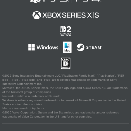
©2026 Sony Interactive Entertainment LLC."PlayStation Family Mark", "PlayStation", "PS5
logo", "PS5", "PS4 logo" and "PS4" are registered trademarks or trademarks of Sony
Interactive Entertainment Inc.
Microsoft, the XBOX Sphere mark, the Series X|S logo and XBOX Series X|S are trademarks
of the Microsoft group of companies.
Nintendo Switch is a trademark of Nintendo.
Windows is either a registered trademark or trademark of Microsoft Corporation in the United
States and/or other countries.
Mac is a trademark of Apple Inc.
©2026 Valve Corporation. Steam and the Steam logo are trademarks and/or registered
trademarks of Valve Corporation in the U.S. and/or other countries.