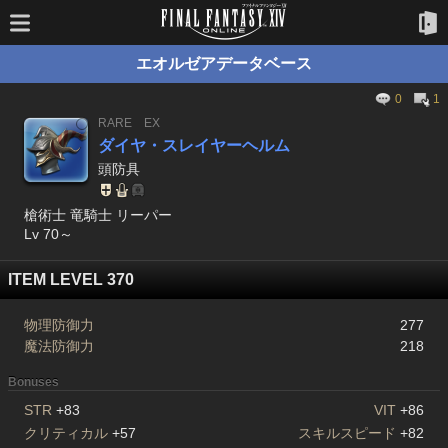
エオルゼアデータベース
0
1
RARE
EX
ダイヤ・スレイヤーヘルム
頭防具
槍術士 竜騎士 リーパー
Lv 70～
ITEM LEVEL 370
物理防御力
277
魔法防御力
218
Bonuses
STR
+83
VIT
+86
クリティカル
+57
スキルスピード
+82