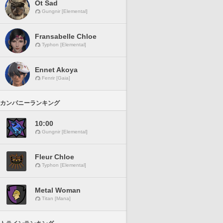
Ot Sad
Gungnir [Elemental]
Fransabelle Chloe
Typhon [Elemental]
Ennet Akoya
Fenrir [Gaia]
カンパニーランキング
10:00
Gungnir [Elemental]
Fleur Chloe
Typhon [Elemental]
Metal Woman
Titan [Mana]