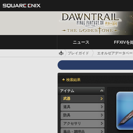
ニュース
FFXIVを
プレイガイド
エオルゼアデータベー
検索結果
アイテム
武器
道具
防具
アクセサリ
薬品・調理品