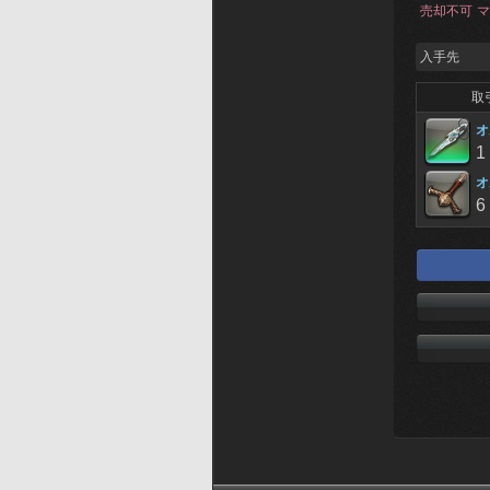
売却不可
マ
入手先
取
オ
1
オ
6