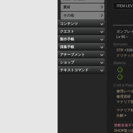
ITEM LEV
素材
その他
コンテンツ
クエスト
ガンブレ
Lv 90～
製作手帳
Bonuses
採集手帳
STR
+339
アチーブメント
クリティ
ショップ
Materia
テキストコマンド
Craft & Repa
修理レベ
修理資材
マテリア
マテリア精
分解:
×
禁断装着不
SHOP取り