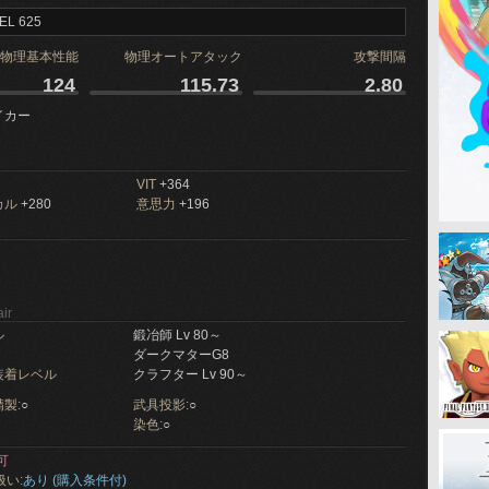
EL 625
物理基本性能
物理オートアタック
攻撃間隔
124
115.73
2.80
イカー
VIT
+364
カル
+280
意思力
+196
ir
ル
鍛冶師 Lv 80～
ダークマターG8
装着レベル
クラフター Lv 90～
製:
○
武具投影:
○
染色:
○
可
扱い:
あり (購入条件付)