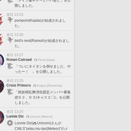
「メイン集中デーとバハ会と」を公
開しました。
本日 13:33
pompom(Kujata)が結成されまし
た。
本日 13:30
bird's nest(Ramuh)が結成されまし
た。
本日 13:27
Ronan Catroad
Fenrir [Gaia]
「ついにタイタンを倒せました、や
ったー！ 」を公開しました。
本日 13:25
Crisis Primero
Kujata [Elemental]
「絶妖精乱舞消化固定メンバー募集
@Ｄ２、Ｄ３(キャス２〇)」を公開
しました。
本日 13:25
Lunnie Diz
Unicorn [Meteor]
Lunnie Diz(
Unicorn)さんが
CWLS"zetsu.mu-tan(Meteor)"のメ