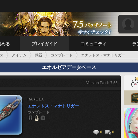
始める
プレイガイド
コミュニティ
ラ
ス
アイテム
武器
ガンブレード
エナレトス・マナトリガー
エオルゼアデータベース
Version:Patch 7.55
RARE
EX
エナレトス・マナトリガー
ガンブレード
0
0