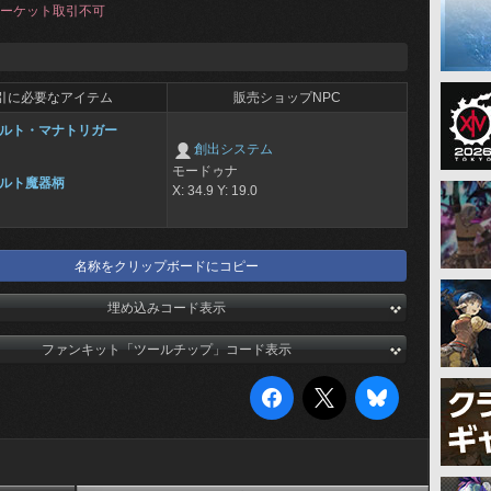
ーケット取引不可
引に必要なアイテム
販売ショップNPC
ルト・マナトリガー
創出システム
モードゥナ
ルト魔器柄
X: 34.9 Y: 19.0
名称をクリップボードにコピー
埋め込みコード表示
ファンキット「ツールチップ」コード表示