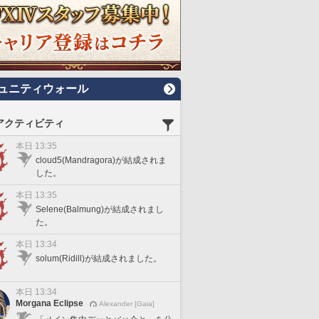
ュニティウォール
アクティビティ
本日 13:35
cloud5(Mandragora)が結成されま
した。
本日 13:35
Selene(Balmung)が結成されまし
た。
本日 13:34
solum(Ridill)が結成されました。
本日 13:34
Morgana Eclipse
Alexander [Gaia]