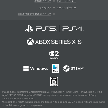
著作権について
サポートセンター
ライセンス
ルール＆ポリシー
利用者情報の外部送信について
©2026 Sony Interactive Entertainment LLC."PlayStation Family Mark", "PlayStation", "PS5
logo", "PS5", "PS4 logo" and "PS4" are registered trademarks or trademarks of Sony
Interactive Entertainment Inc.
Microsoft, the XBOX Sphere mark, the Series X|S logo and XBOX Series X|S are trademarks
of the Microsoft group of companies.