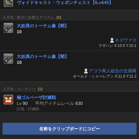
ヴォイドキャスト・ウェポンチェスト【ILv645】
入手先 : 取引に必要なアイテム
(
2
)
大妖異のトーテム像【闇】
10
ネズヴァズ
ラザハン X:10.5 Y:10.1
大妖異のトーテム像【闇】
10
アゴラ商人組合の交易商
オールド・シャーレアン X:11.6 Y:11.2
入手先 : コンテンツ
(
1
)
極ゴルベーザ討滅戦
Lv
90
平均アイテムレベル
630
討伐・討滅戦
名称をクリップボードにコピー