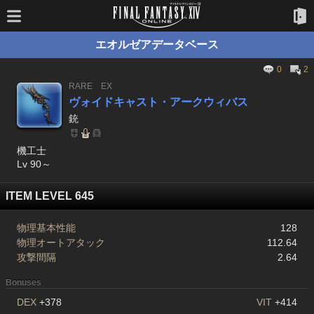
エオルゼアデータベース
0
2
RARE
EX
ヴォイドキャスト・アークウィバス
銃
機工士
Lv 90～
ITEM LEVEL 645
物理基本性能
128
物理オートアタック
112.64
攻撃間隔
2.64
Bonuses
DEX
+378
VIT
+414