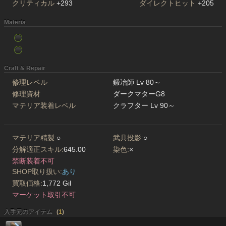
クリティカル
+293
ダイレクトヒット
+205
Materia
Craft & Repair
修理レベル
鍛冶師 Lv 80～
修理資材
ダークマターG8
マテリア装着レベル
クラフター Lv 90～
マテリア精製:
○
武具投影:
○
分解適正スキル:
645.00
染色:
×
禁断装着不可
SHOP取り扱い:
あり
買取価格:
1,772 Gil
マーケット取引不可
入手元のアイテム
(
1
)