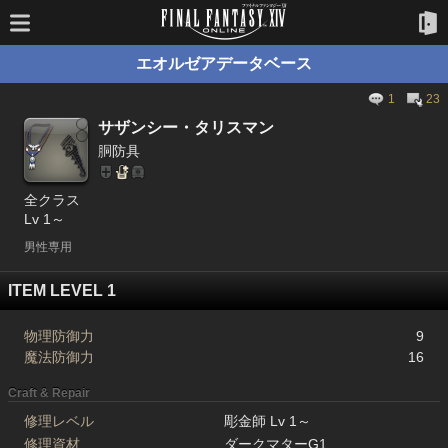
エオルゼアデータベース
1
23
サザンシー・タリスマン
胴防具
全クラス
Lv 1～
男性専用
ITEM LEVEL 1
物理防御力
9
魔法防御力
16
Craft & Repair
修理レベル
彫金師 Lv 1～
修理資材
ダークマターG1