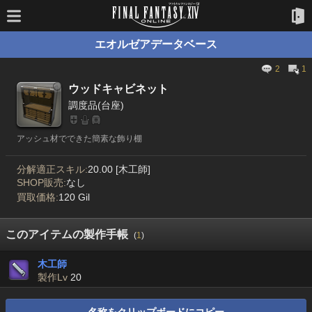
エオルゼアデータベース
2
1
ウッドキャビネット
調度品(台座)
アッシュ材でできた簡素な飾り棚
分解適正スキル:
20.00 [木工師]
SHOP販売:
なし
買取価格:
120 Gil
このアイテムの製作手帳
(
1
)
木工師
製作Lv
20