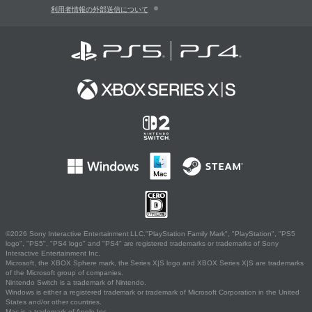
利用者情報の外部送信について
©2026 Sony Interactive Entertainment LLC."PlayStation Family Mark", "PlayStation", "PS5
logo", "PS5", "PS4 logo" and "PS4" are registered trademarks or trademarks of Sony
Interactive Entertainment Inc.
Microsoft, the XBOX Sphere mark, the Series X|S logo and XBOX Series X|S are trademarks
of the Microsoft group of companies.
Nintendo Switch is a trademark of Nintendo.
Windows is either a registered trademark or trademark of Microsoft Corporation in the United
States and/or other countries.
Mac is a trademark of Apple Inc.