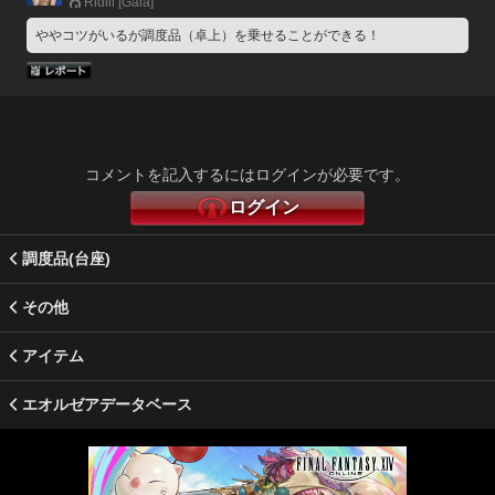
Ridill [Gaia]
ややコツがいるが調度品（卓上）を乗せることができる！
コメントを記入するにはログインが必要です。
ログイン
調度品(台座)
その他
アイテム
エオルゼアデータベース