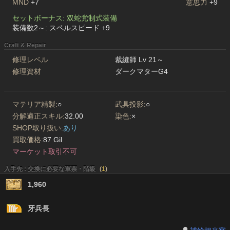
MND
+7
意思力
+9
セットボーナス: 双蛇党制式装備
装備数2～: スペルスピード +9
Craft & Repair
修理レベル
裁縫師 Lv 21～
修理資材
ダークマターG4
マテリア精製:
○
武具投影:
○
分解適正スキル:
32.00
染色:
×
SHOP取り扱い:
あり
買取価格:
87 Gil
マーケット取引不可
入手先 : 交換に必要な軍票・階級
(
1
)
1,960
牙兵長