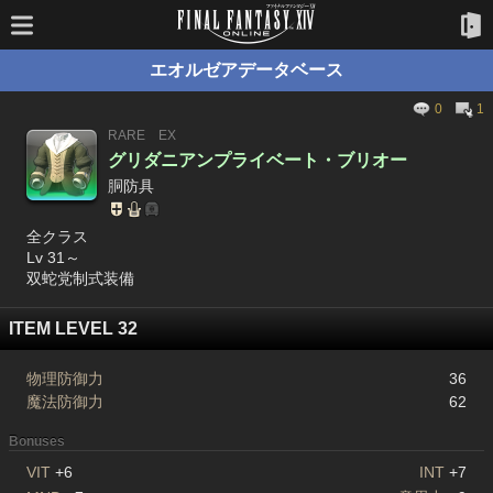
エオルゼアデータベース
0
1
RARE
EX
グリダニアンプライベート・ブリオー
胴防具
全クラス
Lv 31～
双蛇党制式装備
ITEM LEVEL 32
物理防御力
36
魔法防御力
62
Bonuses
VIT
+6
INT
+7