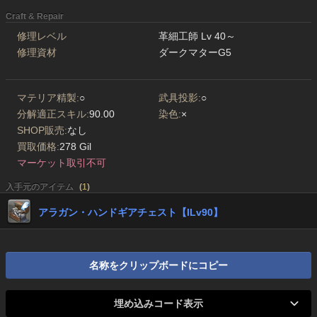
Craft & Repair
修理レベル
革細工師 Lv 40～
修理資材
ダークマターG5
マテリア精製:
○
武具投影:
○
分解適正スキル:
90.00
染色:
×
SHOP販売:
なし
買取価格:
278 Gil
マーケット取引不可
入手元のアイテム
(
1
)
アラガン・ハンドギアチェスト【ILv90】
名称をクリップボードにコピー
埋め込みコード表示