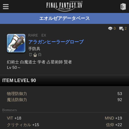
エオルゼアデータベース
0
2
RARE
EX
アラガンヒーラーグローブ
手防具
幻術士 白魔道士 学者 占星術師 賢者
Lv 50～
ITEM LEVEL 90
物理防御力
53
魔法防御力
92
Bonuses
VIT
+18
MND
+19
クリティカル
+15
信仰
+22