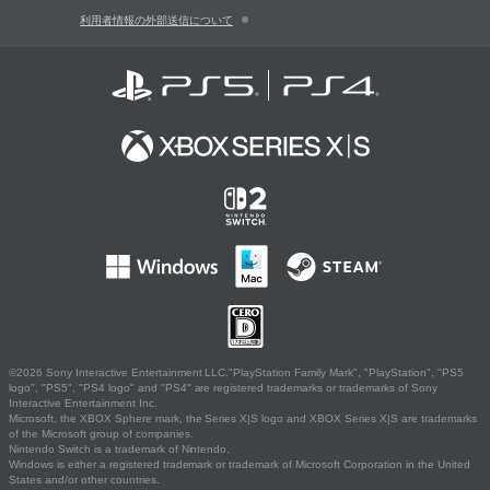
利用者情報の外部送信について
©2026 Sony Interactive Entertainment LLC."PlayStation Family Mark", "PlayStation", "PS5
logo", "PS5", "PS4 logo" and "PS4" are registered trademarks or trademarks of Sony
Interactive Entertainment Inc.
Microsoft, the XBOX Sphere mark, the Series X|S logo and XBOX Series X|S are trademarks
of the Microsoft group of companies.
Nintendo Switch is a trademark of Nintendo.
Windows is either a registered trademark or trademark of Microsoft Corporation in the United
States and/or other countries.