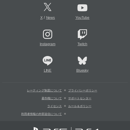
/
X
News
YouTube
Instagram
Twitch
LINE
Bluesky
レーティング制度について
プライバシーポリシー
著作権について
サポートセンター
ライセンス
ルール＆ポリシー
利用者情報の外部送信について