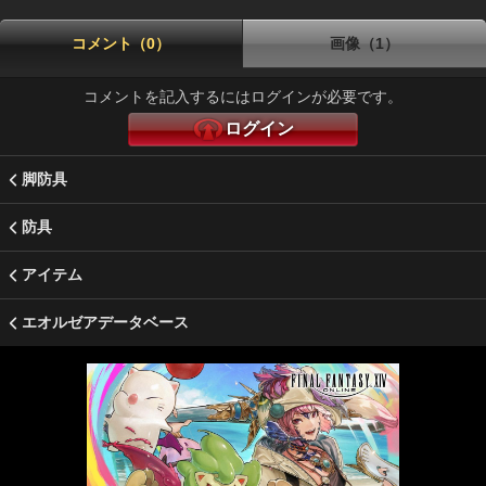
コメント（0）
画像（1）
コメントを記入するにはログインが必要です。
ログイン
脚防具
防具
アイテム
エオルゼアデータベース