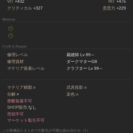
VIT
+432
INT
+475
クリティカル
+327
意思力
+229
Materia
Craft & Repair
修理レベル
裁縫師 Lv 89～
修理資材
ダークマターG8
マテリア装着レベル
クラフター Lv 99～
マテリア精製:
○
武具投影:
○
分解:
×
染色:
○
禁断装着不可
SHOP販売:
なし
売却不可
マーケット取引不可
この装備品とまとめて幻影化が可能な組み合わせ（1）