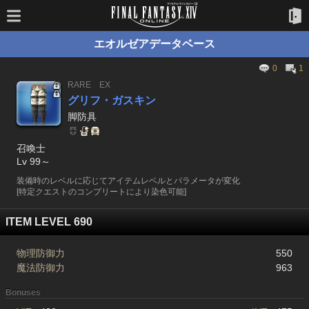
エオルゼアデータベース
0
1
RARE
EX
グリフ・ガスキン
脚防具
召喚士
Lv 99～
装備時のレベルに応じてアイテムレベルとパラメータが変化
[特定クエストのコンプリートにより染色可能]
ITEM LEVEL 690
物理防御力
550
魔法防御力
963
Bonuses