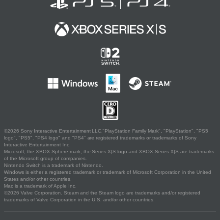
©2026 Sony Interactive Entertainment LLC."PlayStation Family Mark", "PlayStation", "PS5
logo", "PS5", "PS4 logo" and "PS4" are registered trademarks or trademarks of Sony
Interactive Entertainment Inc.
Microsoft, the XBOX Sphere mark, the Series X|S logo and XBOX Series X|S are trademarks
of the Microsoft group of companies.
Nintendo Switch is a trademark of Nintendo.
Windows is either a registered trademark or trademark of Microsoft Corporation in the United
States and/or other countries.
Mac is a trademark of Apple Inc.
©2026 Valve Corporation. Steam and the Steam logo are trademarks and/or registered
trademarks of Valve Corporation in the U.S. and/or other countries.