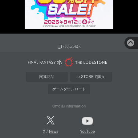
パソコン版へ
関連商品
e-STOREで購入
ゲームダウンロード
Official Information
/
X
News
YouTube