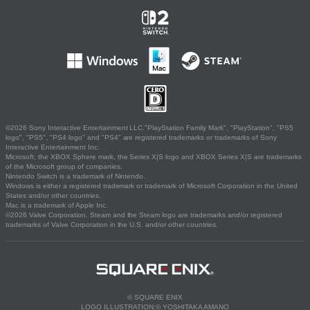
©2026 Sony Interactive Entertainment LLC."PlayStation Family Mark", "PlayStation", "PS5
logo", "PS5", "PS4 logo" and "PS4" are registered trademarks or trademarks of Sony
Interactive Entertainment Inc.
Microsoft, the XBOX Sphere mark, the Series X|S logo and XBOX Series X|S are trademarks
of the Microsoft group of companies.
Nintendo Switch is a trademark of Nintendo.
Windows is either a registered trademark or trademark of Microsoft Corporation in the United
States and/or other countries.
Mac is a trademark of Apple Inc.
©2026 Valve Corporation. Steam and the Steam logo are trademarks and/or registered
trademarks of Valve Corporation in the U.S. and/or other countries.
© SQUARE ENIX
LOGO ILLUSTRATION:© YOSHITAKA AMANO