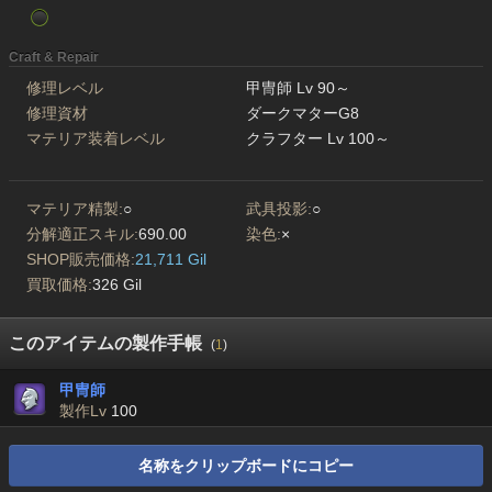
Craft & Repair
修理レベル
甲冑師 Lv 90～
修理資材
ダークマターG8
マテリア装着レベル
クラフター Lv 100～
マテリア精製:
○
武具投影:
○
分解適正スキル:
690.00
染色:
×
SHOP販売価格:
21,711 Gil
買取価格:
326 Gil
このアイテムの製作手帳
(
1
)
甲冑師
製作Lv
100
名称をクリップボードにコピー