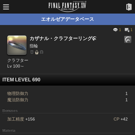
エオルゼアデータベース
1
1
カザナル・クラフターリング

指輪
クラフター
Lv 100～
ITEM LEVEL 690
物理防御力
1
魔法防御力
1
Bonuses
加工精度
+156
CP
+42
Materia