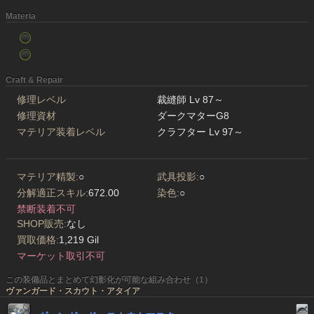
Materia
Craft & Repair
修理レベル
裁縫師 Lv 87～
修理資材
ダークマターG8
マテリア装着レベル
クラフター Lv 97～
マテリア精製:
○
武具投影:
○
分解適正スキル:
672.00
染色:
○
禁断装着不可
SHOP販売:
なし
買取価格:
1,219 Gil
マーケット取引不可
この装備品とまとめて幻影化が可能な組み合わせ（1）
ヴァンガード・スカウト・アタイア