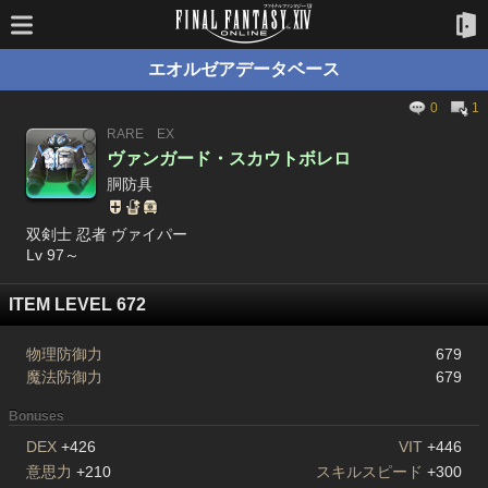
エオルゼアデータベース
0
1
RARE
EX
ヴァンガード・スカウトボレロ
胴防具
双剣士 忍者 ヴァイパー
Lv 97～
ITEM LEVEL 672
物理防御力
679
魔法防御力
679
Bonuses
DEX
+426
VIT
+446
意思力
+210
スキルスピード
+300