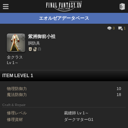
エオルゼアデータベース
0
1
紫洲御前小袿
胴防具
全クラス
Lv 1～
ITEM LEVEL 1
物理防御力
10
魔法防御力
18
Craft & Repair
修理レベル
裁縫師 Lv 1～
修理資材
ダークマターG1