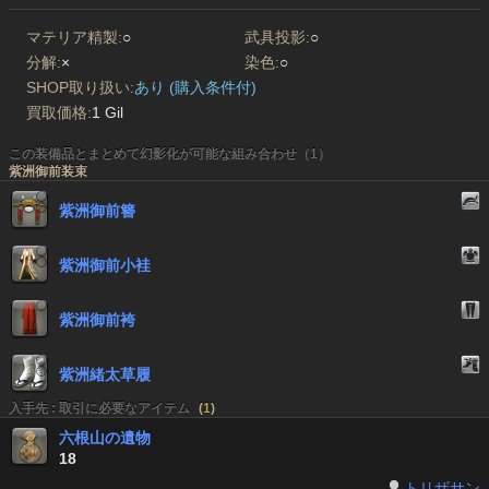
マテリア精製:
○
武具投影:
○
分解:
×
染色:
○
SHOP取り扱い:
あり (購入条件付)
買取価格:
1 Gil
この装備品とまとめて幻影化が可能な組み合わせ（1）
紫洲御前装束
紫洲御前簪
紫洲御前小袿
紫洲御前袴
紫洲緒太草履
入手先 : 取引に必要なアイテム
(
1
)
六根山の遺物
18
トリザサン