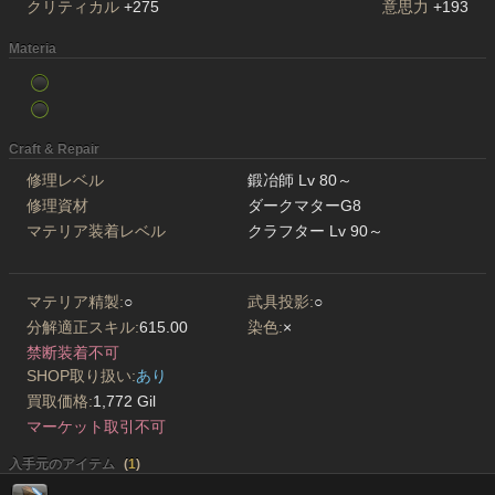
クリティカル
+275
意思力
+193
Materia
Craft & Repair
修理レベル
鍛冶師 Lv 80～
修理資材
ダークマターG8
マテリア装着レベル
クラフター Lv 90～
マテリア精製:
○
武具投影:
○
分解適正スキル:
615.00
染色:
×
禁断装着不可
SHOP取り扱い:
あり
買取価格:
1,772 Gil
マーケット取引不可
入手元のアイテム
(
1
)