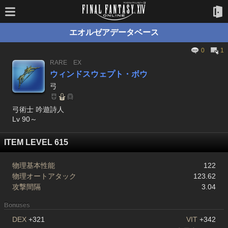
エオルゼアデータベース
0
1
RARE
EX
ウィンドスウェプト・ボウ
弓
弓術士 吟遊詩人
Lv 90～
ITEM LEVEL 615
物理基本性能
122
物理オートアタック
123.62
攻撃間隔
3.04
Bonuses
DEX
+321
VIT
+342