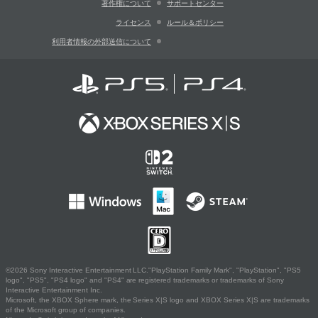
著作権について
サポートセンター
ライセンス
ルール＆ポリシー
利用者情報の外部送信について
©2026 Sony Interactive Entertainment LLC."PlayStation Family Mark", "PlayStation", "PS5
logo", "PS5", "PS4 logo" and "PS4" are registered trademarks or trademarks of Sony
Interactive Entertainment Inc.
Microsoft, the XBOX Sphere mark, the Series X|S logo and XBOX Series X|S are trademarks
of the Microsoft group of companies.