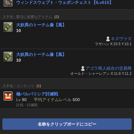
ウィンドスウェプト・ウェポンチェスト【ILv615】
入手先 : 取引に必要なアイテム
(
2
)
大妖異のトーテム像【風】
10
ネズヴァズ
ラザハン X:10.5 Y:10.1
大妖異のトーテム像【風】
10
アゴラ商人組合の交易商
オールド・シャーレアン X:11.6 Y:11.2
入手先 : コンテンツ
(
1
)
極バルバリシア討滅戦
Lv
90
平均アイテムレベル
600
討伐・討滅戦
名称をクリップボードにコピー