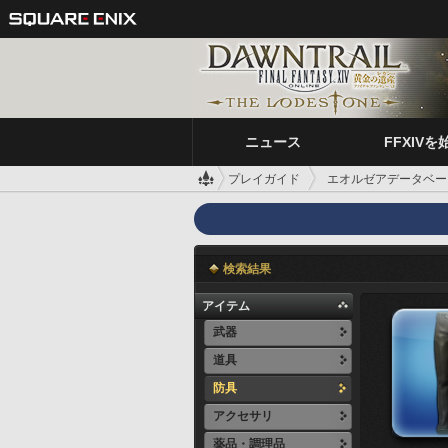
ニュース
FFXIVを
プレイガイド
エオルゼアデータベー
検索結果
アイテム
武器
道具
防具
アクセサリ
薬品・調理品