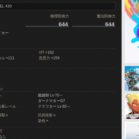
EL 430
物理防御力
魔法防御力
644
644
イカー
VIT
+162
カル
+111
意思力
+159
ir
ル
裁縫師 Lv 70～
ダークマターG7
装着レベル
クラフター Lv 80～
製:
○
武具投影:
○
染色:
×
可
なし