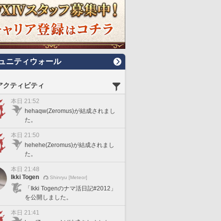
ュニティウォール
アクティビティ
本日 21:52
hehaqw(Zeromus)が結成されまし
た。
本日 21:50
hehehe(Zeromus)が結成されまし
た。
本日 21:48
Ikki Togen
Shinryu [Meteor]
「Ikki Togenのナマ活日記#2012」
を公開しました。
本日 21:41