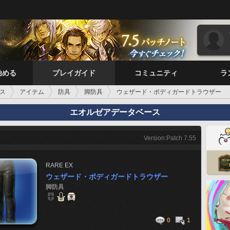
始める
プレイガイド
コミュニティ
ラ
ス
アイテム
防具
脚防具
ウェザード・ボディガードトラウザー
エオルゼアデータベース
Version:Patch 7.55
RARE
EX
ウェザード・ボディガードトラウザー
脚防具
0
1