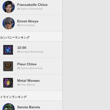
Fransabelle Chloe
Typhon [Elemental]
Ennet Akoya
Fenrir [Gaia]
カンパニーランキング
10:00
Gungnir [Elemental]
Fleur Chloe
Typhon [Elemental]
Metal Woman
Titan [Mana]
トラインランキング
Saruta Baruta