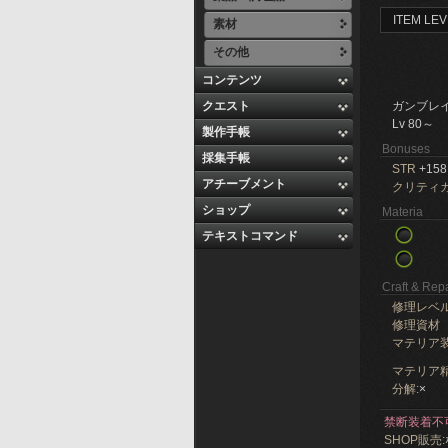
ITEM LEV
素材
その他
コンテンツ
クエスト
ガンブレ
Lv 80～
製作手帳
Bonuses
採集手帳
STR
+158
アチーブメント
クリティ
ショップ
Materia
テキストコマンド
Craft & Repa
修理レベ
修理資材
マテリア
マテリア精
分解:
×
禁断装着不
SHOP販売: