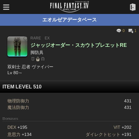
エオルゼアデータベース
0
1
RARE
EX
ジャッジオーダー・スカウトブレエットRE
脚防具
双剣士 忍者 ヴァイパー
Lv 80～
ITEM LEVEL 510
物理防御力
431
魔法防御力
431
Bonuses
DEX
+195
VIT
+202
意思力
+134
ダイレクトヒット
+191