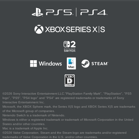
©2026 Sony Interactive Entertainment LLC."PlayStation Family Mark", "PlayStation", "PS5
logo", "PS5", "PS4 logo" and "PS4" are registered trademarks or trademarks of Sony
Interactive Entertainment Inc.
Microsoft, the XBOX Sphere mark, the Series X|S logo and XBOX Series X|S are trademarks
of the Microsoft group of companies.
Nintendo Switch is a trademark of Nintendo.
Windows is either a registered trademark or trademark of Microsoft Corporation in the United
States and/or other countries.
Mac is a trademark of Apple Inc.
©2026 Valve Corporation. Steam and the Steam logo are trademarks and/or registered
trademarks of Valve Corporation in the U.S. and/or other countries.