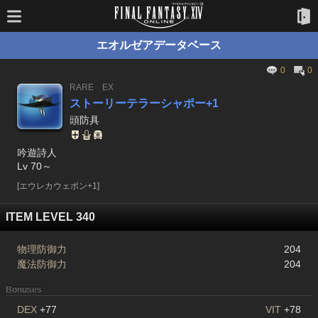
エオルゼアデータベース
0
0
RARE
EX
ストーリーテラーシャポー+1
頭防具
吟遊詩人
Lv 70～
[エウレカウェポン+1]
ITEM LEVEL 340
物理防御力
204
魔法防御力
204
Bonuses
DEX
+77
VIT
+78