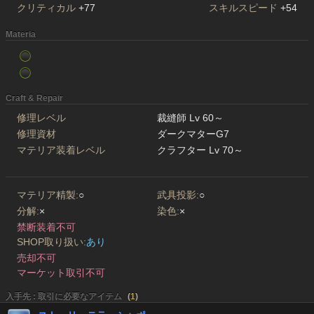
クリティカル
+77
スキルスピード
+54
Materia
Craft & Repair
修理レベル
裁縫師 Lv 60～
修理資材
ダークマターG7
マテリア装着レベル
クラフター Lv 70～
マテリア精製:
○
武具投影:
○
分解:
×
染色:
×
禁断装着不可
SHOP取り扱い:
あり
売却不可
マーケット取引不可
入手先 : 取引に必要なアイテム
(
1
)