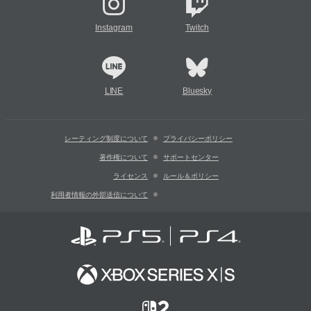
Instagram
Twitch
LINE
Bluesky
レーティング制度について
プライバシーポリシー
著作権について
サポートセンター
ライセンス
ルール＆ポリシー
利用者情報の外部送信について