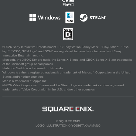
©2026 Sony Interactive Entertainment LLC."PlayStation Family Mark", "PlayStation", "PS5
logo", "PS5", "PS4 logo" and "PS4" are registered trademarks or trademarks of Sony
Interactive Entertainment Inc.
Microsoft, the XBOX Sphere mark, the Series X|S logo and XBOX Series X|S are trademarks
of the Microsoft group of companies.
Nintendo Switch is a trademark of Nintendo.
Windows is either a registered trademark or trademark of Microsoft Corporation in the United
States and/or other countries.
Mac is a trademark of Apple Inc.
©2026 Valve Corporation. Steam and the Steam logo are trademarks and/or registered
trademarks of Valve Corporation in the U.S. and/or other countries.
© SQUARE ENIX
LOGO ILLUSTRATION:© YOSHITAKA AMANO