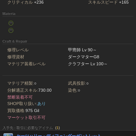
クリティカル
+236
スキルスピード
+165
Materia
Craft & Repair
修理レベル
甲冑師 Lv 90～
修理資材
ダークマターG8
マテリア装着レベル
クラフター Lv 100～
マテリア精製:
○
武具投影:
○
分解適正スキル:
730.00
染色:
○
禁断装着不可
SHOP取り扱い:
あり
買取価格:
975 Gil
マーケット取引不可
入手先 : 取引に必要なアイテム
(
1
)