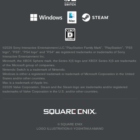
©2026 Sony Interactive Entertainment LLC."PlayStation Family Mark", "PlayStation", "PS5
logo", "PS5", "PS4 logo" and "PS4" are registered trademarks or trademarks of Sony
Interactive Entertainment Inc.
Microsoft, the XBOX Sphere mark, the Series X|S logo and XBOX Series X|S are trademarks
of the Microsoft group of companies.
Nintendo Switch is a trademark of Nintendo.
Windows is either a registered trademark or trademark of Microsoft Corporation in the United
States and/or other countries.
Mac is a trademark of Apple Inc.
©2026 Valve Corporation. Steam and the Steam logo are trademarks and/or registered
trademarks of Valve Corporation in the U.S. and/or other countries.
© SQUARE ENIX
LOGO ILLUSTRATION:© YOSHITAKA AMANO