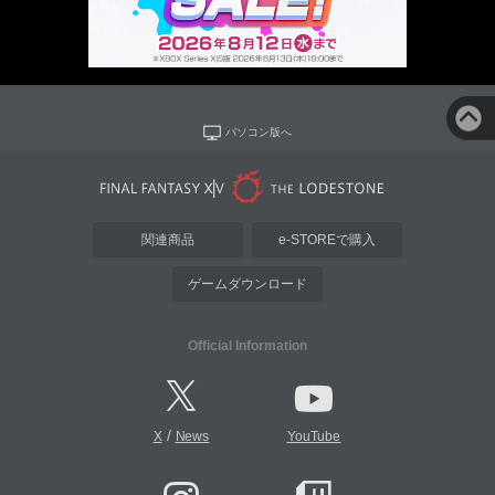
パソコン版へ
関連商品
e-STOREで購入
ゲームダウンロード
Official Information
/
X
News
YouTube