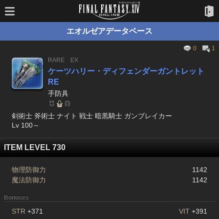
エオルゼアデータベース
0
1
RARE
EX
ケーツハリー・ディフェンダーガントレット
RE
手防具
剣術士 斧術士 ナイト 戦士 暗黒騎士 ガンブレイカー
Lv 100～
ITEM LEVEL 730
物理防御力
1142
魔法防御力
1142
Bonuses
STR
+371
VIT
+391