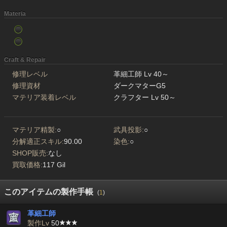
Materia
Craft & Repair
修理レベル
革細工師 Lv 40～
修理資材
ダークマターG5
マテリア装着レベル
クラフター Lv 50～
マテリア精製:
○
武具投影:
○
分解適正スキル:
90.00
染色:
○
SHOP販売:
なし
買取価格:
117 Gil
このアイテムの製作手帳
(
1
)
革細工師
製作Lv
50