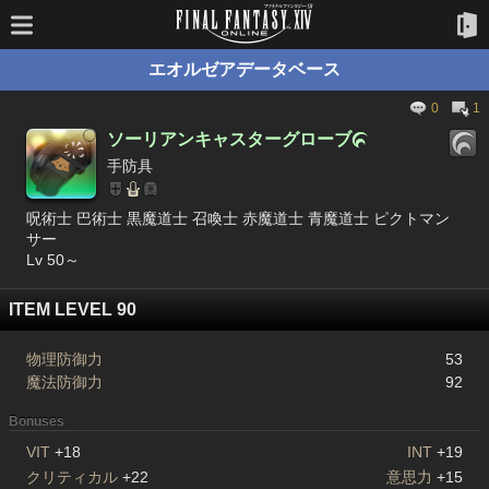
エオルゼアデータベース
0
1
ソーリアンキャスターグローブ

手防具
呪術士 巴術士 黒魔道士 召喚士 赤魔道士 青魔道士 ピクトマン
サー
Lv 50～
ITEM LEVEL 90
物理防御力
53
魔法防御力
92
Bonuses
VIT
+18
INT
+19
クリティカル
+22
意思力
+15