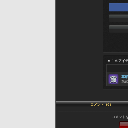
このアイ
革
革細
コメント（0）
コメント