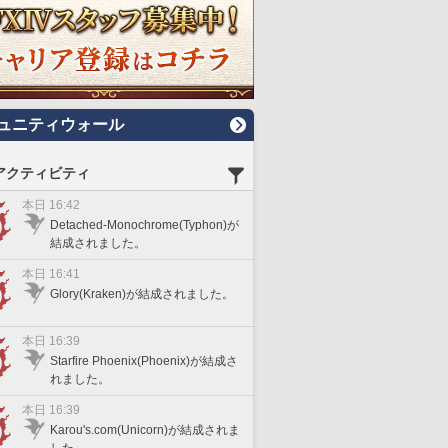
ュニティウォール
アクティビティ
本日 16:42
Detached-Monochrome(Typhon)が
結成されました。
本日 16:41
Glory(Kraken)が結成されました。
本日 16:39
Starfire Phoenix(Phoenix)が結成さ
れました。
本日 16:39
Karou's.com(Unicorn)が結成されま