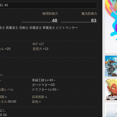
EL 90
物理防御力
魔法防御力
48
83
術士 黒魔道士 召喚士 赤魔道士 青魔道士 ピクトマンサー
INT
+17
カル
+20
意思力
+13
ir
ル
革細工師 Lv 40～
ダークマターG5
装着レベル
クラフター Lv 50～
製:
○
武具投影:
○
キル:
90.00
染色:
○
なし
6 Gil