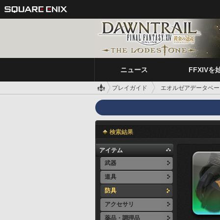
ニュース
FFXIVを
プレイガイド
エオルゼアデータベー
検索結果
アイテム
武器
道具
防具
アクセサリ
薬品・調理品