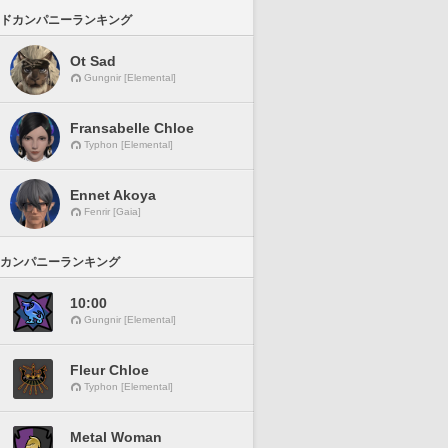
ドカンパニーランキング
Ot Sad
Gungnir [Elemental]
Fransabelle Chloe
Typhon [Elemental]
Ennet Akoya
Fenrir [Gaia]
カンパニーランキング
10:00
Gungnir [Elemental]
Fleur Chloe
Typhon [Elemental]
Metal Woman