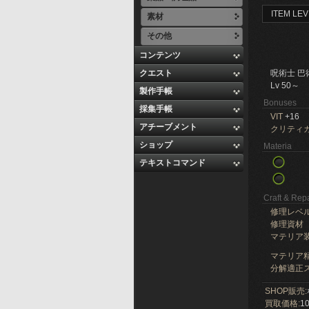
ITEM LEV
素材
その他
コンテンツ
クエスト
呪術士 巴
Lv 50～
製作手帳
Bonuses
採集手帳
VIT
+16
アチーブメント
クリティ
ショップ
Materia
テキストコマンド
Craft & Repa
修理レベ
修理資材
マテリア
マテリア精
分解適正ス
SHOP販売:
買取価格:
10