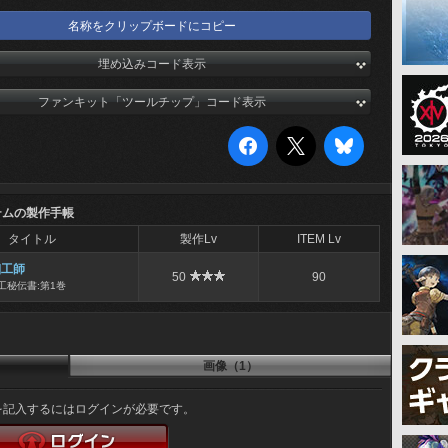
名称をクリップボードにコピー
埋め込みコード表示
ファンキット「ツールチップ」コード表示
テムの製作手帳
タイトル
製作Lv
ITEM Lv
細工師
50
90
工秘伝書:第1巻
画像（1）
を記入するにはログインが必要です。