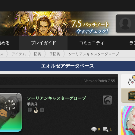
始める
プレイガイド
コミュニティ
ラ
ス
アイテム
防具
手防具
ソーリアンキャスターグローブ
エオルゼアデータベース
Version:Patch 7.55
ソーリアンキャスターグローブ
手防具
0
1