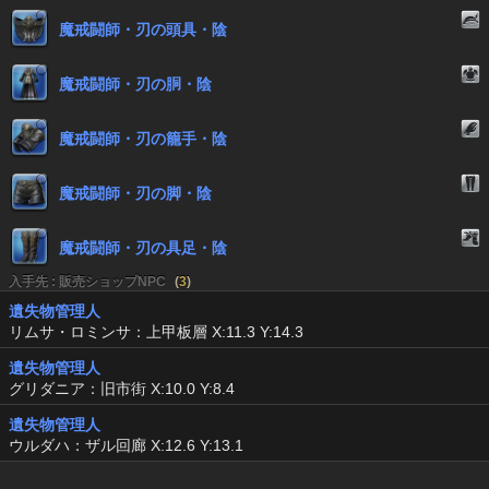
魔戒闘師・刃の頭具・陰
魔戒闘師・刃の胴・陰
魔戒闘師・刃の籠手・陰
魔戒闘師・刃の脚・陰
魔戒闘師・刃の具足・陰
入手先 : 販売ショップNPC
(
3
)
遺失物管理人
リムサ・ロミンサ：上甲板層 X:11.3 Y:14.3
遺失物管理人
グリダニア：旧市街 X:10.0 Y:8.4
遺失物管理人
ウルダハ：ザル回廊 X:12.6 Y:13.1