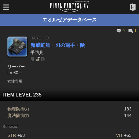
エオルゼアデータベース
0
1
RARE
EX
魔戒闘師・刃の籠手・陰
手防具
リーパー
Lv 60～
女性専用
ITEM LEVEL 235
物理防御力
183
魔法防御力
144
Bonuses
STR
+53
VIT
+53