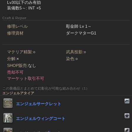
Lv30以下のみ有効
装備数5～: INT +5
Craft & Repair
修理レベル
彫金師 Lv 1～
修理資材
ダークマターG1
マテリア精製:
○
武具投影:
○
分解:
×
染色:
○
SHOP販売:
なし
売却不可
マーケット取引不可
この装備品とまとめて幻影化が可能な組み合わせ（1）
エンジェルアタイア
エンジェルサークレット
エンジェルウィングコート