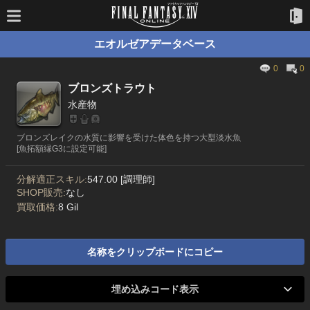
エオルゼアデータベース
0
0
ブロンズトラウト
水産物
ブロンズレイクの水質に影響を受けた体色を持つ大型淡水魚
[魚拓額縁G3に設定可能]
分解適正スキル:
547.00 [調理師]
SHOP販売:
なし
買取価格:
8 Gil
名称をクリップボードにコピー
埋め込みコード表示