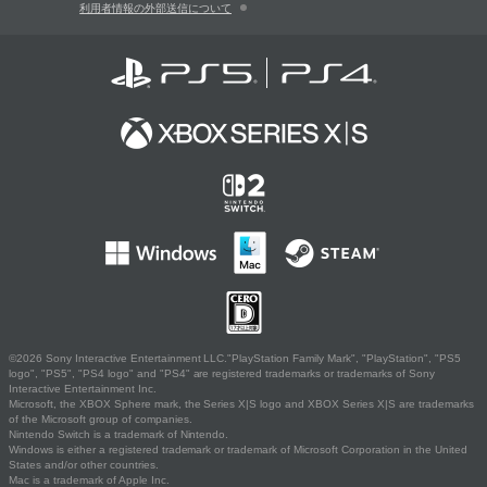
利用者情報の外部送信について
©2026 Sony Interactive Entertainment LLC."PlayStation Family Mark", "PlayStation", "PS5
logo", "PS5", "PS4 logo" and "PS4" are registered trademarks or trademarks of Sony
Interactive Entertainment Inc.
Microsoft, the XBOX Sphere mark, the Series X|S logo and XBOX Series X|S are trademarks
of the Microsoft group of companies.
Nintendo Switch is a trademark of Nintendo.
Windows is either a registered trademark or trademark of Microsoft Corporation in the United
States and/or other countries.
Mac is a trademark of Apple Inc.