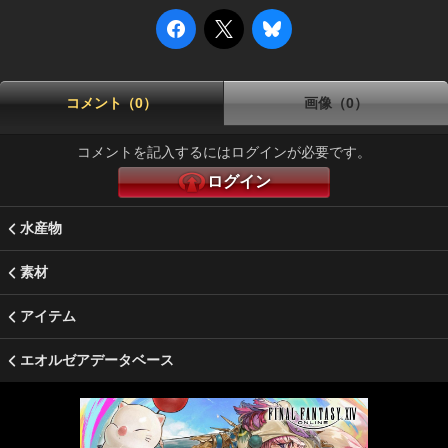
コメント（0）
画像（0）
コメントを記入するにはログインが必要です。
ログイン
水産物
素材
アイテム
エオルゼアデータベース