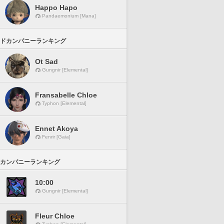
Happo Hapo
Pandaemonium [Mana]
ドカンパニーランキング
Ot Sad
Gungnir [Elemental]
Fransabelle Chloe
Typhon [Elemental]
Ennet Akoya
Fenrir [Gaia]
カンパニーランキング
10:00
Gungnir [Elemental]
Fleur Chloe