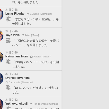
報」を公開しました。
本日 7:48
Lunar Fluorite
Gungnir [Elemental]
「ずぼら向け（小額）金策術。」を
公開しました。
本日 7:46
Yoyo Viola
Ixion [Mana]
「（初めは過去参加者優先）🌱絶バ
ハムート」を公開しました。
本日 7:46
Natsunana Norn
Valefor [Meteor]
「お薬をパリン！！ってね」を公開
しました。
本日 7:43
Lyonel Pervenche
Carbuncle [Elemental]
「ゆるハウジング進捗」を公開しま
した。
本日 7:42
Yuki Ayanokouji
Pandaemonium [Mana]