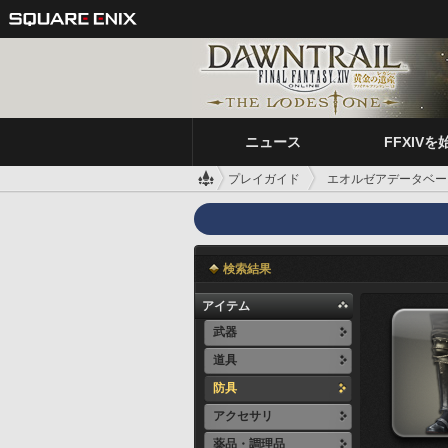
ニュース
FFXIVを
プレイガイド
エオルゼアデータベー
検索結果
アイテム
武器
道具
防具
アクセサリ
薬品・調理品