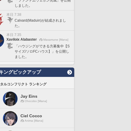
「ファントムウェポン完成」を公開
しました。
本日 7:38
Calvard(Maduin)が結成されまし
た。
本日 7:35
Xaviloix Alabaster
Masamune [Mana]
「ハウジングができる方募集中【S
サイズ/ソロFCハウス】」を公開し
ました。
キングピックアップ
タルコンフリクト ランキング
Jay Eins
Chocobo [Mana]
Ciel Cocco
Anima [Mana]