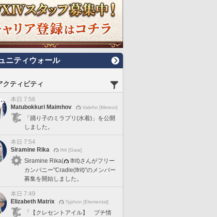
ュニティウォール
アクティビティ
本日 7:56
Matubokkuri Maimhov
Valefor [Meteor]
「踊り子のミラプリ(水着)」を公開
しました。
本日 7:54
Siramine Rika
Ifrit [Gaia]
Siramine Rika(
Ifrit)さんがフリー
カンパニー"Cradle(Ifrit)"のメンバー
募集を開始しました。
本日 7:49
Elizabeth Matrix
Typhon [Elemental]
「【クレセントアイル】 プチ情