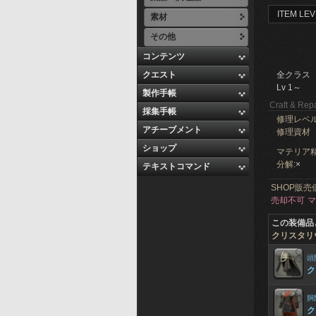
ITEM LEV
素材
その他
コンテンツ
クエスト
全クラス
Lv 1～
製作手帳
Craft & Repa
採集手帳
修理レベ
アチーブメント
修理資材
ショップ
マテリア精
分解:
×
テキストコマンド
SHOP販売
売却不可
マ
この装備品
クリスタリ
頭
ク
胴
ク