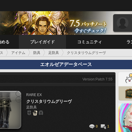
始める
プレイガイド
コミュニティ
ラ
ス
アイテム
防具
足防具
クリスタリウムグリーヴ
エオルゼアデータベース
Version:Patch 7.55
RARE
EX
クリスタリウムグリーヴ
足防具
0
1