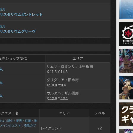
防具
リスタリウムガントレット
防具
リスタリウムグリーヴ
販売ショップNPC
エリア
リムサ・ロミンサ：上甲板層
人
X:11.3 Y:14.3
グリダニア：旧市街
人
X:10.0 Y:8.4
ウルダハ：ザル回廊
人
X:12.6 Y:13.1
クエスト名
エリア
レベル
ト1（新生・蒼天・紅蓮・漆
メインクエスト：漆黒のヴ
レイクランド
72