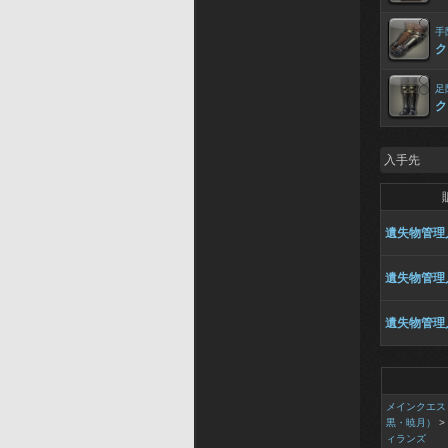
手
ク
足
ク
入手先
遺失物管理
遺失物管理
遺失物管理
メインクエス
黒・暁月）
>
ィランズ