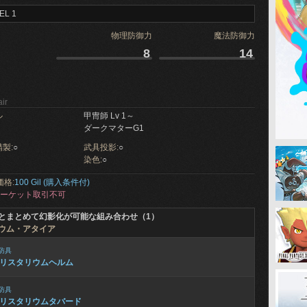
EL 1
物理防御力
魔法防御力
8
14
ir
ル
甲冑師 Lv 1～
ダークマターG1
製:
○
武具投影:
○
染色:
○
価格:
100 Gil (購入条件付)
ーケット取引不可
とまとめて幻影化が可能な組み合わせ（1）
ウム・アタイア
防具
リスタリウムヘルム
防具
リスタリウムタバード