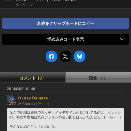
ダンジョン
名称をクリップボードにコピー
埋め込みコード表示
コメント（3）
画像（7）
2014/04/21 01:46
Okusy Damass
Chocobo [Mana]
なんで他職は新規でカッチョイイデザイン用意されてるのに、タンク用
の、特に甲冑類は既存デザインの使い回しばっかなんだろう(´・ω・｀) 
そんなにめんどくさいのかな。