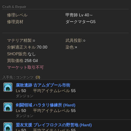
Craft & Repair
修理レベル
甲冑師 Lv 40～
修理資材
ダークマターG5
マテリア精製:
○
武具投影:
○
分解適正スキル:
70.00
染色:
×
SHOP販売:
なし
買取価格:
258 Gil
マーケット取引不可
入手先 : コンテンツ
(
3
)
腐敗遺跡 古アムダプール市街
Lv
50
平均アイテムレベル
55
ダンジョン
剣闘領域 ハラタリ修練所 (Hard)
Lv
50
平均アイテムレベル
55
ダンジョン
盟友支援 ブレイフロクスの野営地 (Hard)
Lv
50
平均アイテムレベル
55