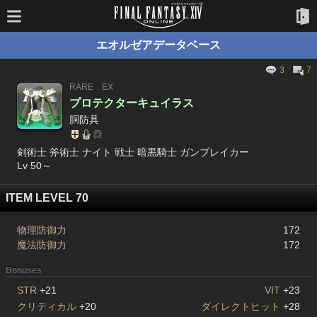
エオルゼアデータベース
3
7
RARE
EX
プロテクターキュイラス
胴防具
剣術士 斧術士 ナイト 戦士 暗黒騎士 ガンブレイカー
Lv 50～
ITEM LEVEL 70
物理防御力
172
魔法防御力
172
Bonuses
STR
+21
VIT
+23
クリティカル
+20
ダイレクトヒット
+28