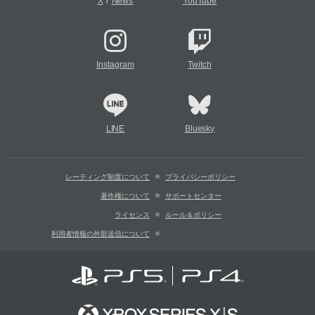
/
X
News
YouTube
Instagram
Twitch
LINE
Bluesky
レーティング制度について
プライバシーポリシー
著作権について
サポートセンター
ライセンス
ルール＆ポリシー
利用者情報の外部送信について