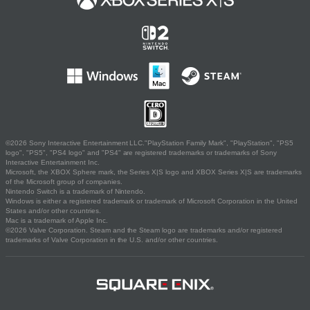
©2026 Sony Interactive Entertainment LLC."PlayStation Family Mark", "PlayStation", "PS5
logo", "PS5", "PS4 logo" and "PS4" are registered trademarks or trademarks of Sony
Interactive Entertainment Inc.
Microsoft, the XBOX Sphere mark, the Series X|S logo and XBOX Series X|S are trademarks
of the Microsoft group of companies.
Nintendo Switch is a trademark of Nintendo.
Windows is either a registered trademark or trademark of Microsoft Corporation in the United
States and/or other countries.
Mac is a trademark of Apple Inc.
©2026 Valve Corporation. Steam and the Steam logo are trademarks and/or registered
trademarks of Valve Corporation in the U.S. and/or other countries.