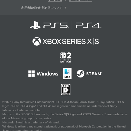
利用者情報の外部送信について
©2026 Sony Interactive Entertainment LLC."PlayStation Family Mark", "PlayStation", "PS5
logo", "PS5", "PS4 logo" and "PS4" are registered trademarks or trademarks of Sony
Interactive Entertainment Inc.
Microsoft, the XBOX Sphere mark, the Series X|S logo and XBOX Series X|S are trademarks
of the Microsoft group of companies.
Nintendo Switch is a trademark of Nintendo.
Windows is either a registered trademark or trademark of Microsoft Corporation in the United
States and/or other countries.