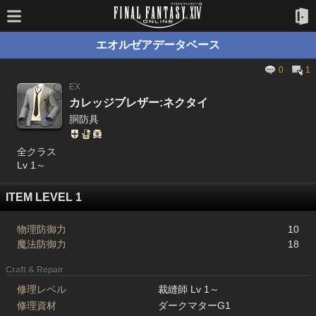
エオルゼアデータベース
0
1
EX
カレッジブレザー:ネクタイ
胴防具
全クラス
Lv 1～
ITEM LEVEL 1
物理防御力
10
魔法防御力
18
Craft & Repair
修理レベル
裁縫師 Lv 1～
修理資材
ダークマターG1