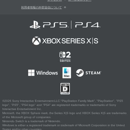
利用者情報の外部送信について
©2026 Sony Interactive Entertainment LLC."PlayStation Family Mark", "PlayStation", "PS5
logo", "PS5", "PS4 logo" and "PS4" are registered trademarks or trademarks of Sony
Interactive Entertainment Inc.
Microsoft, the XBOX Sphere mark, the Series X|S logo and XBOX Series X|S are trademarks
of the Microsoft group of companies.
Nintendo Switch is a trademark of Nintendo.
Windows is either a registered trademark or trademark of Microsoft Corporation in the United
States and/or other countries.