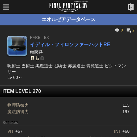
エオルゼアデータベース
0
2
RARE
EX
イディル・フィロソファーハットRE
頭防具
呪術士 巴術士 黒魔道士 召喚士 赤魔道士 青魔道士 ピクトマン
サー
Lv 60～
ITEM LEVEL 270
物理防御力
113
魔法防御力
197
Bonuses
VIT
+57
INT
+60