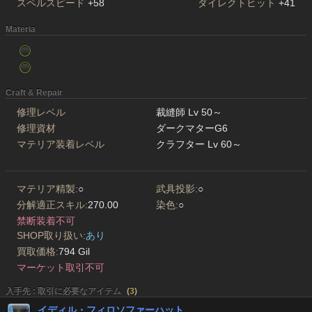
スペルスピード
+58
ダイレクトヒット
+41
Materia
Craft & Repair
修理レベル
裁縫師 Lv 50～
修理資材
ダークマターG6
マテリア装着レベル
クラフター Lv 60～
マテリア精製:
○
武具投影:
○
分解適正スキル:
270.00
染色:
○
禁断装着不可
SHOP取り扱い:
あり
買取価格:
794 Gil
マーケット取引不可
入手先 : 取引に必要なアイテム
(
3
)
イディル・フィロソファーハット