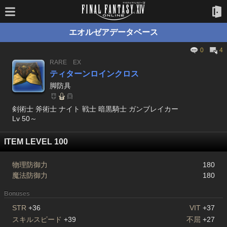
エオルゼアデータベース
0
4
RARE
EX
ティターンロインクロス
脚防具
剣術士 斧術士 ナイト 戦士 暗黒騎士 ガンブレイカー
Lv 50～
ITEM LEVEL 100
物理防御力
180
魔法防御力
180
Bonuses
STR
+36
VIT
+37
スキルスピード
+39
不屈
+27