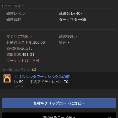
Craft & Repair
修理レベル
裁縫師 Lv 40～
修理資材
ダークマターG5
マテリア精製:
○
武具投影:
○
分解適正スキル:
100.00
染色:
×
SHOP販売:
なし
買取価格:
491 Gil
マーケット取引不可
入手先 : コンテンツ
(
1
)
クリスタルタワー：シルクスの塔
Lv
50
平均アイテムレベル
70
レイド
名称をクリップボードにコピー
埋め込みコード表示