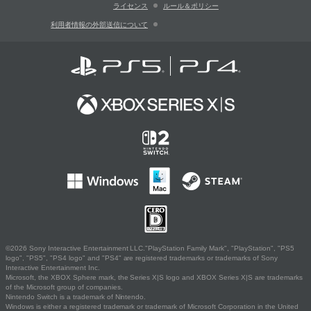
ライセンス
ルール＆ポリシー
利用者情報の外部送信について
©2026 Sony Interactive Entertainment LLC."PlayStation Family Mark", "PlayStation", "PS5
logo", "PS5", "PS4 logo" and "PS4" are registered trademarks or trademarks of Sony
Interactive Entertainment Inc.
Microsoft, the XBOX Sphere mark, the Series X|S logo and XBOX Series X|S are trademarks
of the Microsoft group of companies.
Nintendo Switch is a trademark of Nintendo.
Windows is either a registered trademark or trademark of Microsoft Corporation in the United