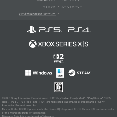
ライセンス
ルール＆ポリシー
利用者情報の外部送信について
©2026 Sony Interactive Entertainment LLC."PlayStation Family Mark", "PlayStation", "PS5
logo", "PS5", "PS4 logo" and "PS4" are registered trademarks or trademarks of Sony
Interactive Entertainment Inc.
Microsoft, the XBOX Sphere mark, the Series X|S logo and XBOX Series X|S are trademarks
of the Microsoft group of companies.
Nintendo Switch is a trademark of Nintendo.