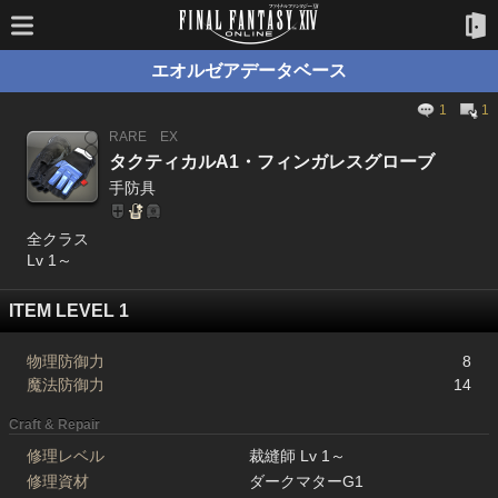
エオルゼアデータベース
1
1
RARE
EX
タクティカルA1・フィンガレスグローブ
手防具
全クラス
Lv 1～
ITEM LEVEL 1
物理防御力
8
魔法防御力
14
Craft & Repair
修理レベル
裁縫師 Lv 1～
修理資材
ダークマターG1