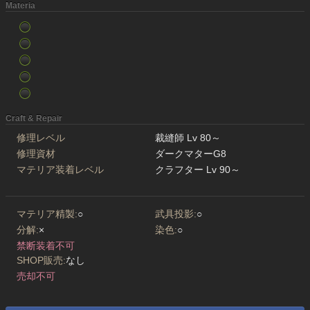
Materia
Craft & Repair
修理レベル
裁縫師 Lv 80～
修理資材
ダークマターG8
マテリア装着レベル
クラフター Lv 90～
マテリア精製:
○
武具投影:
○
分解:
×
染色:
○
禁断装着不可
SHOP販売:
なし
売却不可