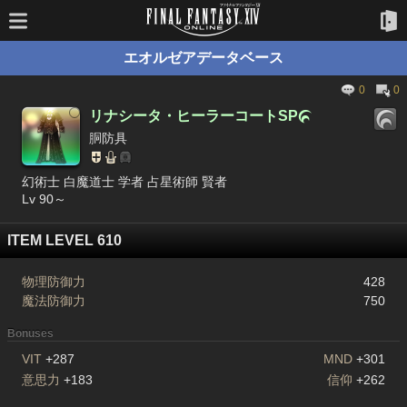
エオルゼアデータベース
0
0
リナシータ・ヒーラーコートSP

胴防具
幻術士 白魔道士 学者 占星術師 賢者
Lv 90～
ITEM LEVEL 610
物理防御力
428
魔法防御力
750
Bonuses
VIT
+287
MND
+301
意思力
+183
信仰
+262