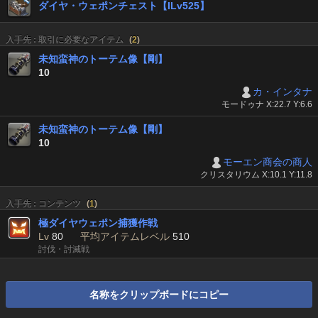
ダイヤ・ウェポンチェスト【ILv525】
入手先 : 取引に必要なアイテム
(
2
)
未知蛮神のトーテム像【剛】
10
カ・インタナ
モードゥナ X:22.7 Y:6.6
未知蛮神のトーテム像【剛】
10
モーエン商会の商人
クリスタリウム X:10.1 Y:11.8
入手先 : コンテンツ
(
1
)
極ダイヤウェポン捕獲作戦
Lv
80
平均アイテムレベル
510
討伐・討滅戦
名称をクリップボードにコピー