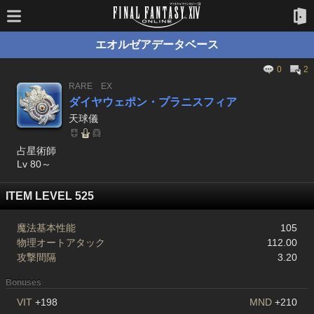
エオルゼアデータベース
0
2
RARE
EX
ダイヤウェポン・プラニスフィア
天球儀
占星術師
Lv 80～
ITEM LEVEL 525
魔法基本性能
105
物理オートアタック
112.00
攻撃間隔
3.20
Bonuses
VIT
+198
MND
+210