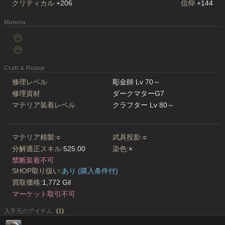
クリティカル
+206
信仰
+144
Materia
Craft & Repair
修理レベル
彫金師 Lv 70～
修理資材
ダークマターG7
マテリア装着レベル
クラフター Lv 80～
マテリア精製:
○
武具投影:
○
分解適正スキル:
525.00
染色:
×
禁断装着不可
SHOP取り扱い:
あり (購入条件付)
買取価格:
1,772 Gil
マーケット取引不可
入手元のアイテム
(
1
)