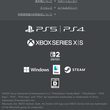
著作権について
サポートセンター
ライセンス
ルール＆ポリシー
利用者情報の外部送信について
©2026 Sony Interactive Entertainment LLC."PlayStation Family Mark", "PlayStation", "PS5
logo", "PS5", "PS4 logo" and "PS4" are registered trademarks or trademarks of Sony
Interactive Entertainment Inc.
Microsoft, the XBOX Sphere mark, the Series X|S logo and XBOX Series X|S are trademarks
of the Microsoft group of companies.