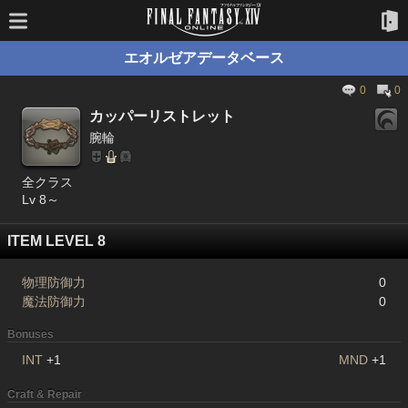
エオルゼアデータベース
0
0
カッパーリストレット
腕輪
全クラス
Lv 8～
ITEM LEVEL 8
物理防御力
0
魔法防御力
0
Bonuses
INT
+1
MND
+1
Craft & Repair