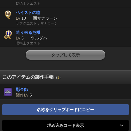
幻術士クエスト
ペイストの瞳
Lv
10
西ザナラーン
サブクエスト：ザナラーン
迫り来る危機
Lv
5
ウルダハ
呪術士クエスト
タップして表示
このアイテムの製作手帳
(
1
)
彫金師
製作Lv
5
名称をクリップボードにコピー
埋め込みコード表示