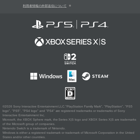
利用者情報の外部送信について
©2026 Sony Interactive Entertainment LLC."PlayStation Family Mark", "PlayStation", "PS5
logo", "PS5", "PS4 logo" and "PS4" are registered trademarks or trademarks of Sony
Interactive Entertainment Inc.
Microsoft, the XBOX Sphere mark, the Series X|S logo and XBOX Series X|S are trademarks
of the Microsoft group of companies.
Nintendo Switch is a trademark of Nintendo.
Windows is either a registered trademark or trademark of Microsoft Corporation in the United
States and/or other countries.