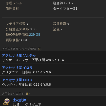
修理レベル
彫金師 Lv 1～
修理資材
ダークマターG1
マテリア精製:
○
武具投影:
○
分解適正スキル:
8.00
染色:
×
SHOP販売価格:
229 Gil
買取価格:
3 Gil
入手先 : 販売ショップNPC
(
3
)
アクセサリ屋 ソルチャ
リムサ・ロミンサ：下甲板層 X:8.5 Y:11.4
アクセサリ屋 イロリ
グリダニア：旧市街 X:14.4 Y:9.6
アクセサリ屋 ロロヌ
ウルダハ：ザル回廊 X:13.6 Y:9.8
入手先 : クエスト
(
6
)
土の試練
Lv
5
グリダニア