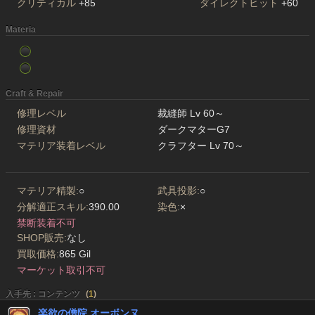
クリティカル
+85
ダイレクトヒット
+60
Materia
Craft & Repair
修理レベル
裁縫師 Lv 60～
修理資材
ダークマターG7
マテリア装着レベル
クラフター Lv 70～
マテリア精製:
○
武具投影:
○
分解適正スキル:
390.00
染色:
×
禁断装着不可
SHOP販売:
なし
買取価格:
865 Gil
マーケット取引不可
入手先 : コンテンツ
(
1
)
楽欲の僧院 オーボンヌ