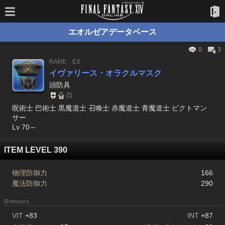
エオルゼアデータベース
0
3
RARE
EX
イヴァリース・オラクルマスク
頭防具
呪術士 巴術士 黒魔道士 召喚士 赤魔道士 青魔道士 ピクトマン
サー
Lv 70～
ITEM LEVEL 390
物理防御力
166
魔法防御力
290
Bonuses
VIT
+83
INT
+87