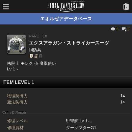
エオルゼアデータベース
3
3
RARE
EX
エクスアラガン・ストライカースーツ
胴防具
格闘士 モンク 侍 魔獣使い
Lv 1～
ITEM LEVEL 1
物理防御力
14
魔法防御力
14
Craft & Repair
修理レベル
甲冑師 Lv 1～
修理資材
ダークマターG1