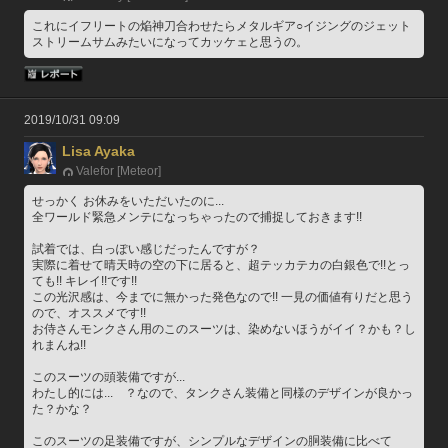
これにイフリートの焔神刀合わせたらメタルギア○イジングのジェット
ストリームサムみたいになってカッケェと思うの。
2019/10/31 09:09
Lisa Ayaka
Valefor [Meteor]
せっかく お休みをいただいたのに...
全ワールド緊急メンテになっちゃったので捕捉しておきます!!
試着では、白っぽい感じだったんですが？
実際に着せて晴天時の空の下に居ると、超テッカテカの白銀色で!!とっ
ても!! キレイ!!です!!
この光沢感は、今までに無かった発色なので!! 一見の価値有りだと思う
ので、オススメです!!
お侍さんモンクさん用のこのスーツは、染めないほうがイイ？かも？し
れまんね!!
このスーツの頭装備ですが...
わたし的には...　？なので、タンクさん装備と同様のデザインが良かっ
た？かな？
このスーツの足装備ですが、シンプルなデザインの胴装備に比べて