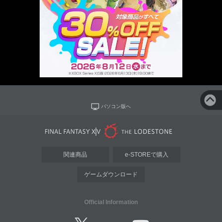
パソコン版へ
関連商品
e-STOREで購入
ゲームダウンロード
Official Information