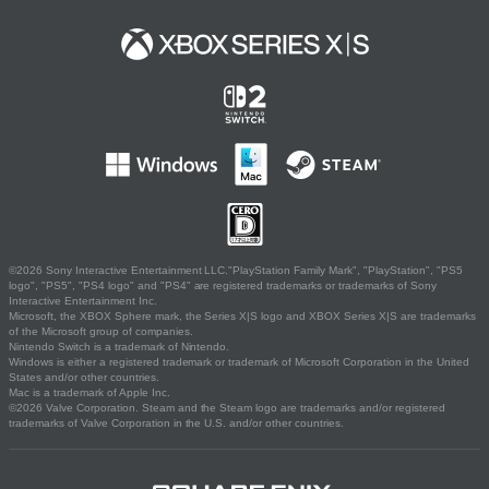
©2026 Sony Interactive Entertainment LLC."PlayStation Family Mark", "PlayStation", "PS5
logo", "PS5", "PS4 logo" and "PS4" are registered trademarks or trademarks of Sony
Interactive Entertainment Inc.
Microsoft, the XBOX Sphere mark, the Series X|S logo and XBOX Series X|S are trademarks
of the Microsoft group of companies.
Nintendo Switch is a trademark of Nintendo.
Windows is either a registered trademark or trademark of Microsoft Corporation in the United
States and/or other countries.
Mac is a trademark of Apple Inc.
©2026 Valve Corporation. Steam and the Steam logo are trademarks and/or registered
trademarks of Valve Corporation in the U.S. and/or other countries.