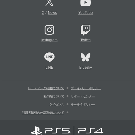
/
X
News
YouTube
Instagram
Twitch
LINE
Bluesky
レーティング制度について
プライバシーポリシー
著作権について
サポートセンター
ライセンス
ルール＆ポリシー
利用者情報の外部送信について