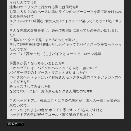
られたんですよ!!
遠出のツーリングに行かれる際には何時も!!
お気に入り？の白ベースに赤いラインのレザースーツを着て出かけられ
るのを見かけて
スタイルのｲｲ!! 綺麗な!!女の人の!!バイクスーツ姿って!! カッコｲｲなー!!っ
て
そんな先輩の影響を受け、必死で教習所に通ってたのを思い出しまし
た!!
 中型のバイクって起こすの!!めっちゃ重いし...
そして!!中型免許取得後!!わたしもイキッて？バイクスーツを買っちゃっ
たんですが....
スッゴく!! 高かった... (-_-;) バイクとスーツで、ローン地獄...
前置きが長くなっちゃいましたが!!
エオルゼアには、バイクのヘルメットなんか... 無いので...
バイザー型？のミダース・マスクと迷いましたが
バイクのヘルメットぽい？お侍さんモンクさん用のロストアラガンのヘ
ッドギアを!!
チョイス？してみました!!
なので!!スーツも!!　お侍さんモンクさん用なのです!!
このヘッドギア...　残念なことに？染色箇所が、ほんの一部しか染色出
来ないので...
スーツのそのままの色が ホワイト系でキレイ!!なんですけど...
ヘッドギアの色に寄せてゴールドぽく染めて見ました!!