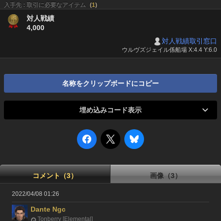
入手先 : 取引に必要なアイテム
(
1
)
対人戦績
4,000
対人戦績取引窓口
ウルヴズジェイル係船場 X:4.4 Y:6.0
名称をクリップボードにコピー
埋め込みコード表示
コメント（3）
画像（3）
2022/04/08 01:26
Dante Ngc
Tonberry [Elemental]