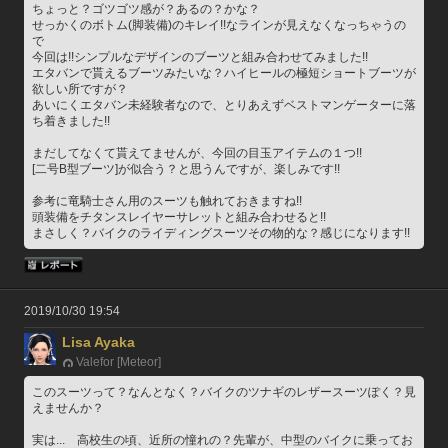
ちょっと？ゴツゴツ感が？あるの？かな？
せっかくのボトム(脚装備)のキレイ!!なラインが見えなくなっちゃうの
で
今回は!!シンプルなデザインのブーツと組み合わせてみました!!
エタバンで貰えるブーツみたいな？ハイヒールの極短ショートブーツが
欲しい所ですが？
あいにくエタバン未経験者なので、とりあえずベストマンゲーターに落
ち着きました!!
まだしてなくて貰えてませんが、今回の目玉アイテムの１つ!!
[二号B型ブーツ]が似合う？と思うんですが、楽しみです!!
参考に竜騎士さん用のスーツも触れておきますね!!
頭装備をチタンスレイヤーサレットと組み合わせると!!
まさしく？バイクのライディングスーツその物的な？感じになります!!
2019/10/30 19:54
Lisa Ayaka
Valefor [Meteor]
このスーツって？なんとなく？バイクのツナギのレザースーツぽく？見
えませんか？
実は...　高校生の頃、近所の憧れの？先輩が、中型のバイクに乗ってお