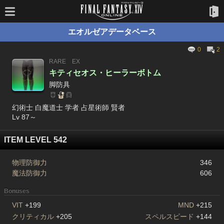
エオルゼアデータベース
0
2
RARE
EX
キティセオス・ヒーラーボトム
脚防具
幻術士 白魔道士 学者 占星術師 賢者
Lv 87～
ITEM LEVEL 542
物理防御力
346
魔法防御力
606
Bonuses
VIT
+199
MND
+215
クリティカル
+205
スペルスピード
+144