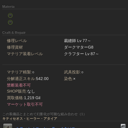
Materia
Craft & Repair
修理レベル
裁縫師 Lv 77～
修理資材
ダークマターG8
マテリア装着レベル
クラフター Lv 87～
マテリア精製:
○
武具投影:
○
分解適正スキル:
542.00
染色:
×
禁断装着不可
SHOP販売:
なし
買取価格:
1,219 Gil
マーケット取引不可
この装備品とまとめて幻影化が可能な組み合わせ（1）
キティセオス・ヒーラー・アタイア