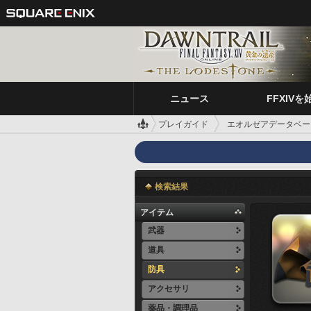
ニュース
FFXIVを
プレイガイド
エオルゼアデータベー
検索結果
アイテム
武器
道具
防具
アクセサリ
薬品・調理品