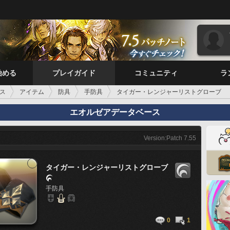
始める
プレイガイド
コミュニティ
ラ
ス
アイテム
防具
手防具
タイガー・レンジャーリストグローブ
エオルゼアデータベース
Version:Patch 7.55
タイガー・レンジャーリストグローブ

手防具
0
1