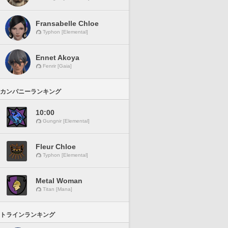
Fransabelle Chloe
Typhon [Elemental]
Ennet Akoya
Fenrir [Gaia]
カンパニーランキング
10:00
Gungnir [Elemental]
Fleur Chloe
Typhon [Elemental]
Metal Woman
Titan [Mana]
トラインランキング