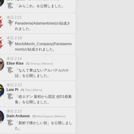
「みらこれ」を公開しました。
本日 2:21
Panaderia(Adamantoise)が結成さ
れました。
本日 2:16
MochiMochi_Company(Pandaemo
nium)が結成されました。
本日 2:14
Elise Rise
Shinryu [Meteor]
「なんて事はないアルバテルの小
話」を公開しました。
本日 2:13
Late Pi
Titan [Mana]
「絶エデン 最初から固定 @D1様募
集」を公開しました。
本日 2:12
Dain Arduous
Mandragora [Meteor]
「新鮮で懐かしい技」を公開しまし
た。