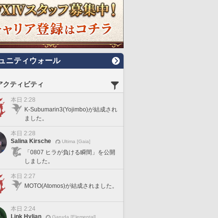
ュニティウォール
アクティビティ
本日 2:28
K-Subumarin3(Yojimbo)が結成され
ました。
本日 2:28
Salina Kirsche
Ultima [Gaia]
「0807 ヒラが負ける瞬間」を公開
しました。
本日 2:27
MOTO(Atomos)が結成されました。
本日 2:24
Link Hylian
Garuda [Elemental]