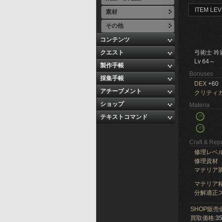
ITEM LEV
素材
その他
コンテンツ
クエスト
弓術士 吟
Lv 64～
製作手帳
Bonuses
採集手帳
DEX
+60
アチーブメント
クリティ
ショップ
Materia
テキストコマンド
Craft & Repa
修理レベ
修理資材
マテリア
マテリア精
分解適正ス
SHOP販売
買取価格:
35