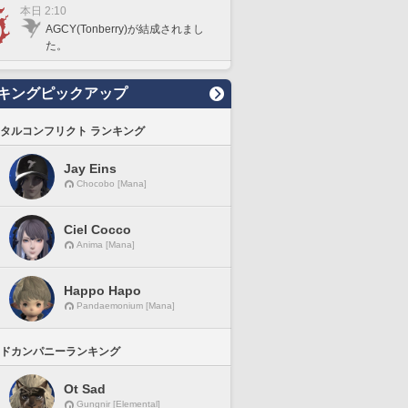
本日 2:10
AGCY(Tonberry)が結成されまし
た。
キングピックアップ
タルコンフリクト ランキング
Jay Eins
Chocobo [Mana]
Ciel Cocco
Anima [Mana]
Happo Hapo
Pandaemonium [Mana]
ドカンパニーランキング
Ot Sad
Gungnir [Elemental]