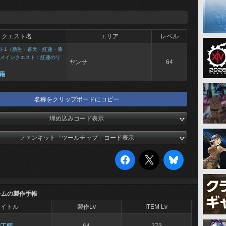
クエスト名
エリア
レベル
ト1（新生・蒼天・紅蓮・漆
メインクエスト：紅蓮のリ
ヤンサ
64
藉
名称をクリップボードにコピー
埋め込みコード表示
ファンキット「ツールチップ」コード表示
テムの製作手帳
タイトル
製作Lv
ITEM Lv