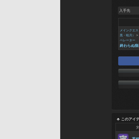
入手先
メインクエス
黒・暁月）
>
ベレーター
終わらぬ狼
このアイ