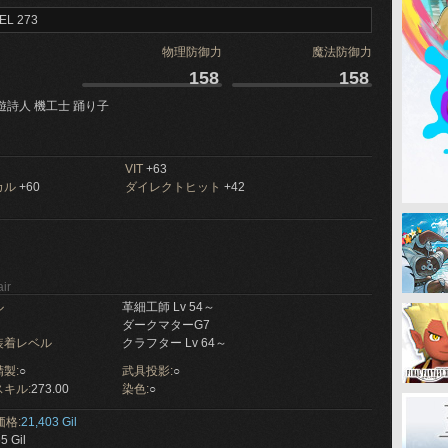
EL 273
物理防御力
魔法防御力
158
158
遊詩人 機工士 踊り子
VIT
+63
カル
+60
ダイレクトヒット
+42
ir
ル
革細工師 Lv 54～
ダークマターG7
装着レベル
クラフター Lv 64～
製:
○
武具投影:
○
キル:
273.00
染色:
○
価格:
21,403 Gil
5 Gil