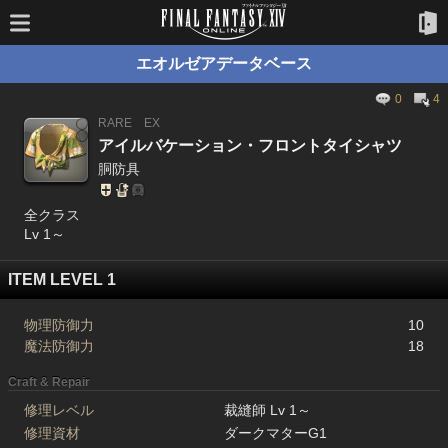
エオルゼアデータベース
0
4
RARE
EX
アイルバケーション・フロントタイシャツ
胴防具
全クラス
Lv 1～
ITEM LEVEL 1
物理防御力
10
魔法防御力
18
Craft & Repair
修理レベル
裁縫師 Lv 1～
修理資材
ダークマターG1