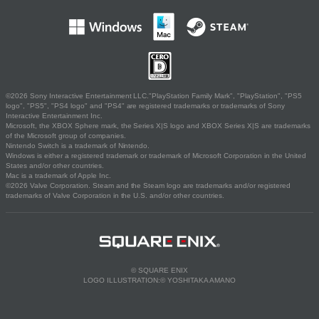
©2026 Sony Interactive Entertainment LLC."PlayStation Family Mark", "PlayStation", "PS5
logo", "PS5", "PS4 logo" and "PS4" are registered trademarks or trademarks of Sony
Interactive Entertainment Inc.
Microsoft, the XBOX Sphere mark, the Series X|S logo and XBOX Series X|S are trademarks
of the Microsoft group of companies.
Nintendo Switch is a trademark of Nintendo.
Windows is either a registered trademark or trademark of Microsoft Corporation in the United
States and/or other countries.
Mac is a trademark of Apple Inc.
©2026 Valve Corporation. Steam and the Steam logo are trademarks and/or registered
trademarks of Valve Corporation in the U.S. and/or other countries.
© SQUARE ENIX
LOGO ILLUSTRATION:© YOSHITAKA AMANO