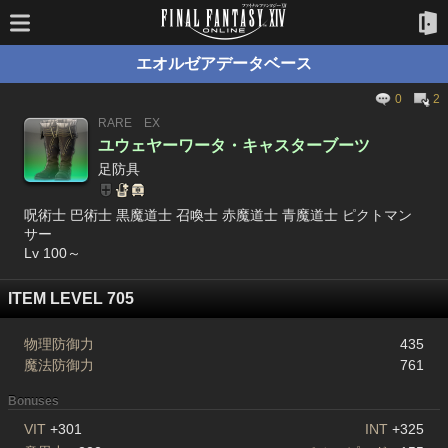
エオルゼアデータベース
0
2
RARE
EX
ユウェヤーワータ・キャスターブーツ
足防具
呪術士 巴術士 黒魔道士 召喚士 赤魔道士 青魔道士 ピクトマン
サー
Lv 100～
ITEM LEVEL 705
物理防御力
435
魔法防御力
761
Bonuses
VIT
+301
INT
+325