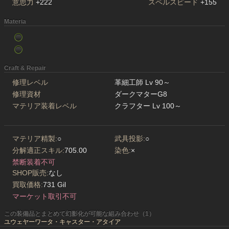
意思力
+222
スペルスピード
+155
Materia
Craft & Repair
修理レベル
革細工師 Lv 90～
修理資材
ダークマターG8
マテリア装着レベル
クラフター Lv 100～
マテリア精製:
○
武具投影:
○
分解適正スキル:
705.00
染色:
×
禁断装着不可
SHOP販売:
なし
買取価格:
731 Gil
マーケット取引不可
この装備品とまとめて幻影化が可能な組み合わせ（1）
ユウェヤーワータ・キャスター・アタイア