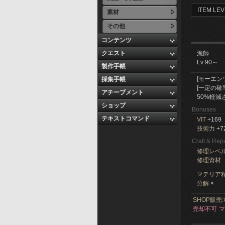
ITEM LEV
素材
その他
コンテンツ
クエスト
漁師
Lv 90～
製作手帳
[モーエン
採集手帳
[一定の
アチーブメント
50%軽減
ショップ
Bonuses
テキストコマンド
VIT
+169
技術力
+7
Craft & Repa
修理レベ
修理資材
マテリア精
分解:
×
SHOP販売:
売却不可
マ