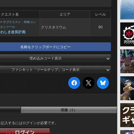
クエスト名
エリア
レベル
>
サブクエスト：特殊コン
エンツール
クリスタリウム
90
さわしき改良計画
名称をクリップボードにコピー
埋め込みコード表示
ファンキット「ツールチップ」コード表示
画像（1）
を記入するにはログインが必要です。