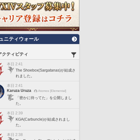
ュニティウォール
アクティビティ
本日 2:41
The Shoebox(Sargatanas)が結成さ
れました。
本日 2:41
Karuza Uruza
Atomos [Elemental]
「密かに待ってた」を公開しまし
た。
本日 2:39
KGA(Carbuncle)が結成されまし
た。
本日 2:38