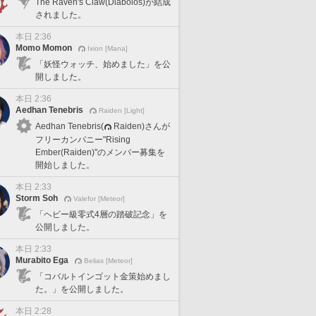
The Raven's Claw(Diabolos)が結成
されました。
本日 2:36
Momo Momon
Ixion [Mana]
「妖怪ウォッチ、始めました」を公
開しました。
本日 2:36
Aedhan Tenebris
Raiden [Light]
Aedhan Tenebris(
Raiden)さんが
フリーカンパニー"Rising
Ember(Raiden)"のメンバー募集を
開始しました。
本日 2:33
Storm Soh
Valefor [Meteor]
「ヘビー級零式4層の踏破記念」を
公開しました。
本日 2:33
Murabito Ega
Belias [Meteor]
「コバルトインゴット金策始めまし
た。」を公開しました。
本日 2:28