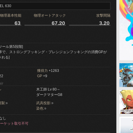
EL 630
物理基本性能
物理オートアタック
攻撃間隔
63
67.20
3.20
ツール第5段階]
確率で、ストロングフッキング・プレシジョンフッキングの消費GPが
される]
獲得力
+1263
22
GP
+9
ir
ル
木工師 Lv 80～
ダークマターG8
製:
○
武具投影:
○
染色:
○
なし
ーケット取引不可