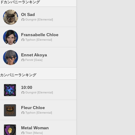
ドカンパニーランキング
Ot Sad
Gungnir [Elemental]
Fransabelle Chloe
Typhon [Elemental]
Ennet Akoya
Fenrir [Gaia]
カンパニーランキング
10:00
Gungnir [Elemental]
Fleur Chloe
Typhon [Elemental]
Metal Woman
Titan [Mana]