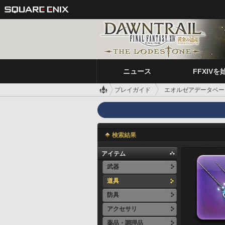
ニュース
FFXIVを
プレイガイド
エオルゼアデータベー
検索結果
アイテム
武器
道具
防具
アクセサリ
薬品・調理品