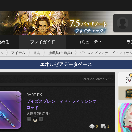
始める
プレイガイド
コミュニティ
ラ
ス
アイテム
道具
漁道具(主道具)
ゾイズスプレンディド・フィッ
エオルゼアデータベース
Version:Patch 7.55
RARE
EX
ゾイズスプレンディド・フィッシング
ロッド
漁道具(主道具)
0
1