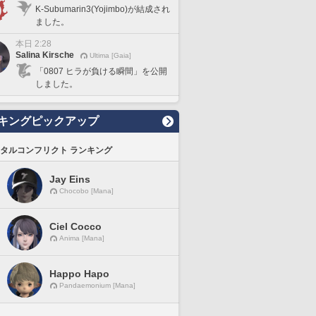
K-Subumarin3(Yojimbo)が結成され
ました。
本日 2:28
Salina Kirsche
Ultima [Gaia]
「0807 ヒラが負ける瞬間」を公開
しました。
キングピックアップ
タルコンフリクト ランキング
Jay Eins
Chocobo [Mana]
Ciel Cocco
Anima [Mana]
Happo Hapo
Pandaemonium [Mana]