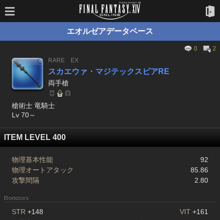
エオルゼアデータベース
0
2
RARE
EX
スカエウァ・マジテックスピアRE
両手槍
槍術士 竜騎士
Lv 70～
ITEM LEVEL 400
物理基本性能
92
物理オートアタック
85.86
攻撃間隔
2.80
Bonuses
STR
+148
VIT
+161