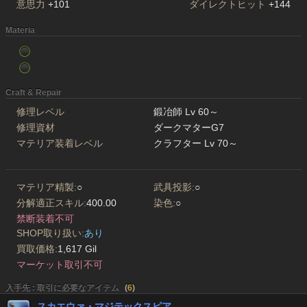
意思力
+101
ダイレクトヒット
+144
Materia
Craft & Repair
修理レベル
鍛冶師 Lv 60～
修理資材
ダークマターG7
マテリア装着レベル
クラフター Lv 70～
マテリア精製:
○
武具投影:
○
分解適正スキル:
400.00
染色:
○
禁断装着不可
SHOP取り扱い:
あり
買取価格:
1,617 Gil
マーケット取引不可
入手先 : 取引に必要なアイテム
(
6
)
スカエウァ・マジテックスピア