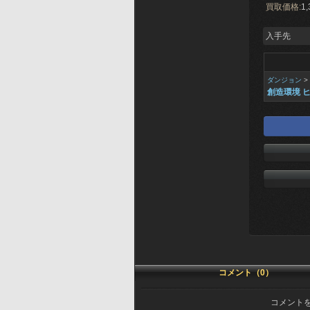
買取価格:
1,
入手先
ダンジョン
>
創造環境 
コメント（0）
コメント