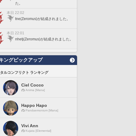
た。
本日 22:02
tne(Zeromus)が結成されました。
本日 22:01
nhetj(Zeromus)が結成されました。
キングピックアップ
タルコンフリクト ランキング
Ciel Cocco
Anima [Mana]
Happo Hapo
Pandaemonium [Mana]
Vivi Ann
Kujata [Elemental]