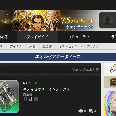
始める
プレイガイド
コミュニティ
ラ
ス
アイテム
武器
魔道書
キティセオス・インデックス
エオルゼアデータベース
Version:Patch 7.55
RARE
EX
キティセオス・インデックス
魔道書
0
4