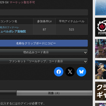
329 Gil
マーケット取引不可
コンテンツ名
参加条件Lv
平均アイテムレベル
暁月のフィナーレ
87
515
ヒュペルボレア造物院
名称をクリップボードにコピー
埋め込みコード表示
ファンキット「ツールチップ」コード表示
画像（4）
を記入するにはログインが必要です。