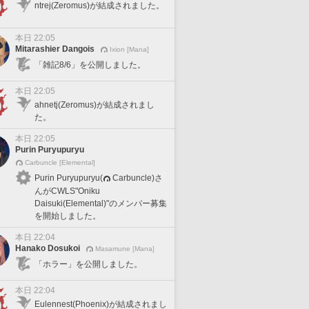
ntrej(Zeromus)が結成されました。
本日 22:05
Mitarashier Dangois
Ixion [Mana]
「雑記8/6」を公開しました。
本日 22:05
ahnetj(Zeromus)が結成されまし
た。
本日 22:05
Purin Puryupuryu
Carbuncle [Elemental]
Purin Puryupuryu(
Carbuncle)さ
んがCWLS"Oniku
Daisuki(Elemental)"のメンバー募集
を開始しました。
本日 22:04
Hanako Dosukoi
Masamune [Mana]
「ホラー」を公開しました。
本日 22:04
Eulennest(Phoenix)が結成されまし