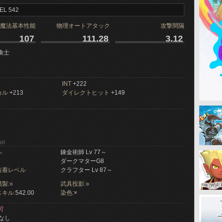
EL 542
魔法基本性能
物理オートアタック
攻撃間隔
107
111.28
3.12
喚士
INT
+222
カル
+213
ダイレクトヒット
+149
ir
ル
錬金術師 Lv 77～
ダークマターG8
装着レベル
クラフター Lv 87～
製:
○
武具投影:
○
キル:
542.00
染色:
×
可
なし