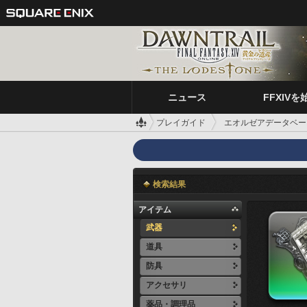
ニュース
FFXIVを
プレイガイド
エオルゼアデータベー
検索結果
アイテム
武器
道具
防具
アクセサリ
薬品・調理品