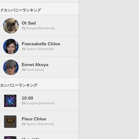
ドカンパニーランキング
Ot Sad
Gungnir [Elemental]
Fransabelle Chloe
Typhon [Elemental]
Ennet Akoya
Fenrir [Gaia]
カンパニーランキング
10:00
Gungnir [Elemental]
Fleur Chloe
Typhon [Elemental]