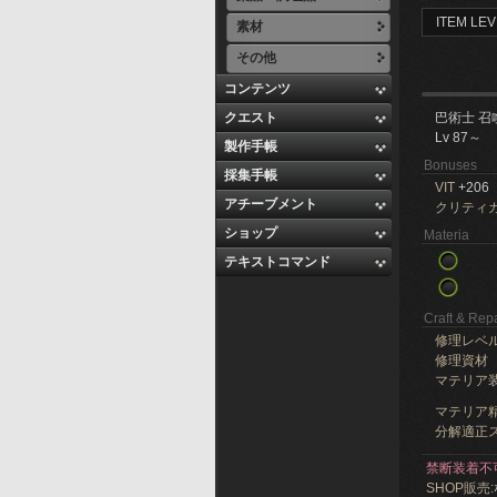
ITEM LEV
素材
その他
コンテンツ
クエスト
巴術士 召
Lv 87～
製作手帳
Bonuses
採集手帳
VIT
+206
アチーブメント
クリティ
ショップ
Materia
テキストコマンド
Craft & Repa
修理レベ
修理資材
マテリア
マテリア精
分解適正ス
禁断装着不
SHOP販売: