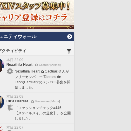
ュニティウォール
アクティビティ
本日 22:09
Nexathila Heart
Cactuar [Aether]
Nexathila Heart(
Cactuar)さんが
フリーカンパニー"Dientes de
Leon(Cactuar)"のメンバー募集を開
始しました。
本日 22:08
Cir'a Herrera
Masamune [Mana]
「ファッションチェック#445
【スケイルメイルの道化】」を公開
しました。
本日 22:07