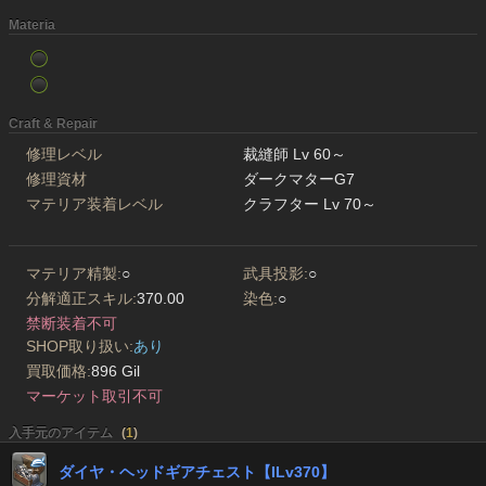
Materia
Craft & Repair
修理レベル
裁縫師 Lv 60～
修理資材
ダークマターG7
マテリア装着レベル
クラフター Lv 70～
マテリア精製:
○
武具投影:
○
分解適正スキル:
370.00
染色:
○
禁断装着不可
SHOP取り扱い:
あり
買取価格:
896 Gil
マーケット取引不可
入手元のアイテム
(
1
)
ダイヤ・ヘッドギアチェスト【ILv370】