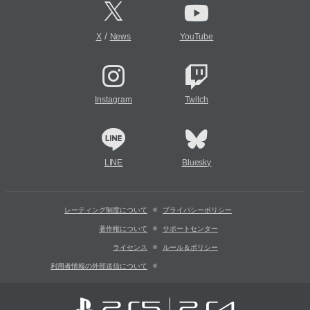
/
X
News
YouTube
Instagram
Twitch
LINE
Bluesky
レーティング制度について
プライバシーポリシー
著作権について
サポートセンター
ライセンス
ルール＆ポリシー
利用者情報の外部送信について