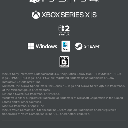
©2026 Sony Interactive Entertainment LLC."PlayStation Family Mark", "PlayStation", "PS5
logo", "PS5", "PS4 logo" and "PS4" are registered trademarks or trademarks of Sony
Interactive Entertainment Inc.
Microsoft, the XBOX Sphere mark, the Series X|S logo and XBOX Series X|S are trademarks
of the Microsoft group of companies.
Nintendo Switch is a trademark of Nintendo.
Windows is either a registered trademark or trademark of Microsoft Corporation in the United
States and/or other countries.
Mac is a trademark of Apple Inc.
©2026 Valve Corporation. Steam and the Steam logo are trademarks and/or registered
trademarks of Valve Corporation in the U.S. and/or other countries.