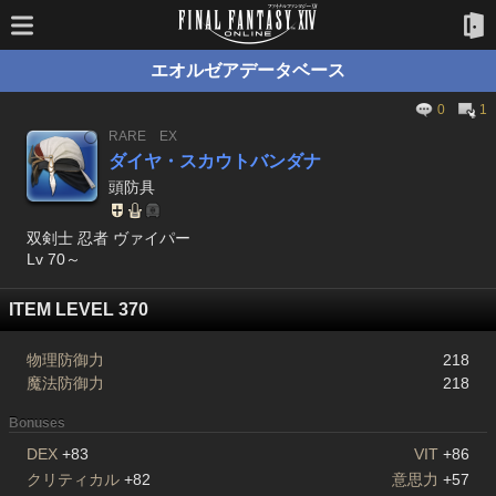
エオルゼアデータベース
0
1
RARE
EX
ダイヤ・スカウトバンダナ
頭防具
双剣士 忍者 ヴァイパー
Lv 70～
ITEM LEVEL 370
物理防御力
218
魔法防御力
218
Bonuses
DEX
+83
VIT
+86
クリティカル
+82
意思力
+57