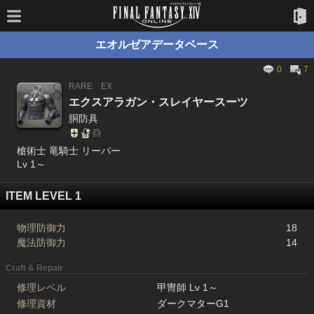
エオルゼアデータベース
0
7
RARE
EX
エクスアラガン・スレイヤースーツ
胴防具
槍術士 竜騎士 リーパー
Lv 1～
ITEM LEVEL 1
物理防御力
18
魔法防御力
14
Craft & Repair
修理レベル
甲冑師 Lv 1～
修理資材
ダークマターG1