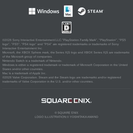
©2026 Sony Interactive Entertainment LLC."PlayStation Family Mark", "PlayStation", "PS5
logo", "PS5", "PS4 logo" and "PS4" are registered trademarks or trademarks of Sony
Interactive Entertainment Inc.
Microsoft, the XBOX Sphere mark, the Series X|S logo and XBOX Series X|S are trademarks
of the Microsoft group of companies.
Nintendo Switch is a trademark of Nintendo.
Windows is either a registered trademark or trademark of Microsoft Corporation in the United
States and/or other countries.
Mac is a trademark of Apple Inc.
©2026 Valve Corporation. Steam and the Steam logo are trademarks and/or registered
trademarks of Valve Corporation in the U.S. and/or other countries.
© SQUARE ENIX
LOGO ILLUSTRATION:© YOSHITAKA AMANO