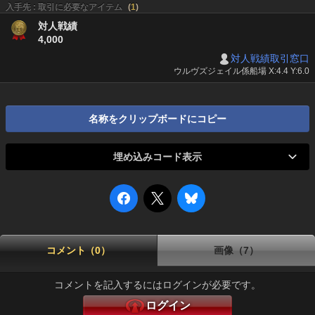
入手先 : 取引に必要なアイテム
(
1
)
対人戦績
4,000
対人戦績取引窓口
ウルヴズジェイル係船場 X:4.4 Y:6.0
名称をクリップボードにコピー
埋め込みコード表示
コメント（0）
画像（7）
コメントを記入するにはログインが必要です。
ログイン