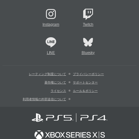
Instagram
Twitch
LINE
Bluesky
レーティング制度について
プライバシーポリシー
著作権について
サポートセンター
ライセンス
ルール＆ポリシー
利用者情報の外部送信について