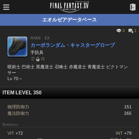
エオルゼアデータベース
0
1
RARE
EX
カーボランダム・キャスターグローブ
手防具
呪術士 巴術士 黒魔道士 召喚士 赤魔道士 青魔道士 ピクトマン
サー
Lv 70～
ITEM LEVEL 350
物理防御力
151
魔法防御力
265
Bonuses
VIT
+72
INT
+79