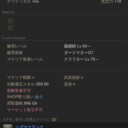
クリティカル
+55
意思力
+78
Materia
Craft & Repair
修理レベル
裁縫師 Lv 60～
修理資材
ダークマターG7
マテリア装着レベル
クラフター Lv 70～
マテリア精製:
○
武具投影:
○
分解適正スキル:
350.00
染色:
×
禁断装着不可
SHOP取り扱い:
あり
買取価格:
896 Gil
マーケット取引不可
入手先 : 取引に必要なアイテム
(
2
)
シグマクランク