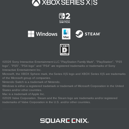
©2026 Sony Interactive Entertainment LLC."PlayStation Family Mark", "PlayStation", "PS5
logo", "PS5", "PS4 logo" and "PS4" are registered trademarks or trademarks of Sony
Interactive Entertainment Inc.
Microsoft, the XBOX Sphere mark, the Series X|S logo and XBOX Series X|S are trademarks
of the Microsoft group of companies.
Nintendo Switch is a trademark of Nintendo.
Windows is either a registered trademark or trademark of Microsoft Corporation in the United
States and/or other countries.
Mac is a trademark of Apple Inc.
©2026 Valve Corporation. Steam and the Steam logo are trademarks and/or registered
trademarks of Valve Corporation in the U.S. and/or other countries.