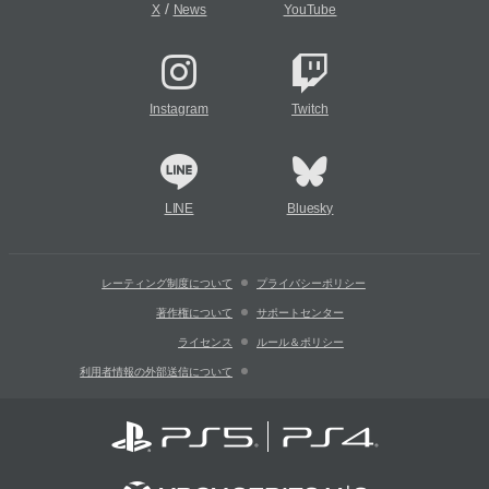
/
X
News
YouTube
Instagram
Twitch
LINE
Bluesky
レーティング制度について
プライバシーポリシー
著作権について
サポートセンター
ライセンス
ルール＆ポリシー
利用者情報の外部送信について