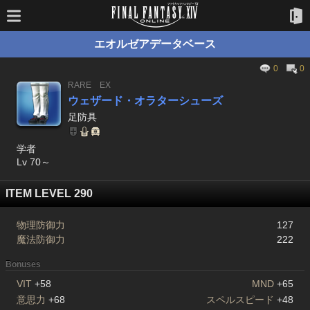
エオルゼアデータベース
0
0
RARE
EX
ウェザード・オラターシューズ
足防具
学者
Lv 70～
ITEM LEVEL 290
物理防御力
127
魔法防御力
222
Bonuses
VIT
+58
MND
+65
意思力
+68
スペルスピード
+48