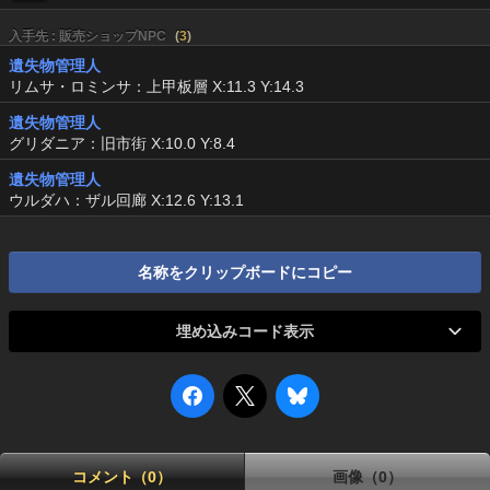
入手先 : 販売ショップNPC
(
3
)
遺失物管理人
リムサ・ロミンサ：上甲板層 X:11.3 Y:14.3
遺失物管理人
グリダニア：旧市街 X:10.0 Y:8.4
遺失物管理人
ウルダハ：ザル回廊 X:12.6 Y:13.1
名称をクリップボードにコピー
埋め込みコード表示
コメント（0）
画像（0）