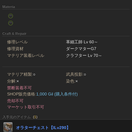
Materia
Craft & Repair
修理レベル
革細工師 Lv 60～
修理資材
ダークマターG7
マテリア装着レベル
クラフター Lv 70～
マテリア精製:
○
武具投影:
○
分解:
×
染色:
×
禁断装着不可
SHOP販売価格:
1,000 Gil (購入条件付)
売却不可
マーケット取引不可
入手元のアイテム
(
1
)
オラターチェスト【ILv290】