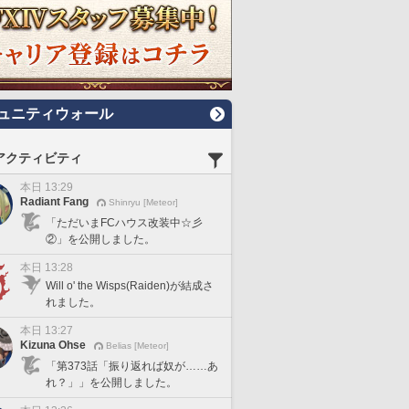
ュニティウォール
アクティビティ
本日 13:29
Radiant Fang
Shinryu [Meteor]
「ただいまFCハウス改装中☆彡
②」を公開しました。
本日 13:28
Will o' the Wisps(Raiden)が結成さ
れました。
本日 13:27
Kizuna Ohse
Belias [Meteor]
「第373話「振り返れば奴が……あ
れ？」」を公開しました。