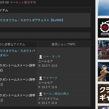
625 Gil
マーケット取引不可
イテム
リスタリウム・スカウトギアチェスト【ILv500】
引に必要なアイテム
販売ショップNPC
リスタリウム・スカウトパ
タロン
シー・タッチ
ユールモア
ラガントームストーン:詩学
X: 10.3 Y: 12.0
00
アイマーク
ラガントームストーン:詩学
ユールモア
10
X: 10.2 Y: 11.8
モーエン商会の商人
ラガントームストーン:詩学
クリスタリウム
10
X: 10.1 Y: 11.8