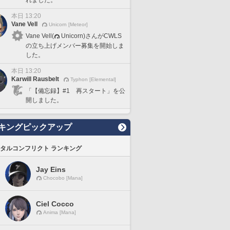
れました。
本日 13:20
Vane Vell
Unicorn [Meteor]
Vane Vell(
Unicorn)さんがCWLS
の立ち上げメンバー募集を開始しま
した。
本日 13:20
Karwill Rausbelt
Typhon [Elemental]
「【備忘録】#1 再スタート」を公
開しました。
キングピックアップ
タルコンフリクト ランキング
Jay Eins
Chocobo [Mana]
Ciel Cocco
Anima [Mana]