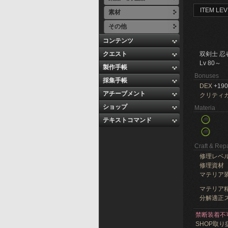
ITEM LEV
素材
その他
コンテンツ
クエスト
双剣士 忍
Lv 80～
製作手帳
Bonuses
採集手帳
DEX
+190
アチーブメント
クリティ
ショップ
Materia
テキストコマンド
Craft & Repa
修理レベ
修理資材
マテリア
マテリア精
分解適正ス
禁断装着不
SHOP取り