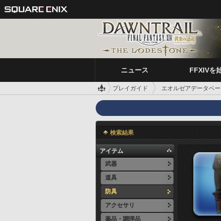
ニュース
FFXIVを
プレイガイド
エオルゼアデータベー
検索結果
アイテム
武器
道具
防具
アクセサリ
薬品・調理品