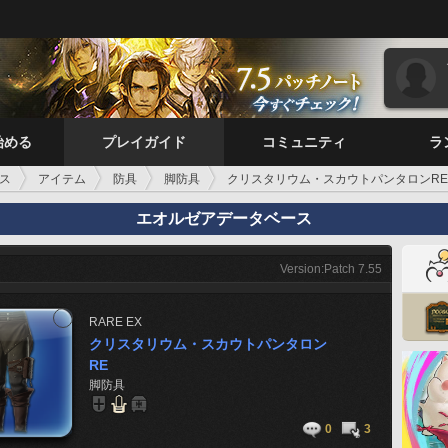
始める
プレイガイド
コミュニティ
ラ
ス
アイテム
防具
脚防具
クリスタリウム・スカウトパンタロンRE
エオルゼアデータベース
Version:Patch 7.55
RARE
EX
クリスタリウム・スカウトパンタロン
RE
脚防具
0
3