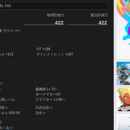
EL 500
物理防御力
魔法防御力
422
422
者 ヴァイパー
VIT
+196
カル
+131
ダイレクトヒット
+187
ir
ル
裁縫師 Lv 70～
ダークマターG7
装着レベル
クラフター Lv 80～
製:
○
武具投影:
○
キル:
500.00
染色:
○
可
扱い:
あり