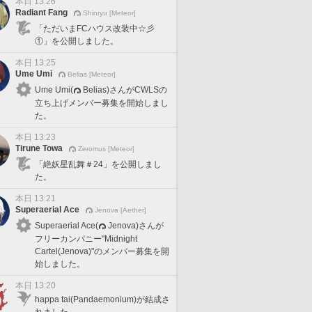
本日 13:26
Radiant Fang
Shinryu [Meteor]
「ただいまFCハウス改装中☆彡
①」を公開しました。
本日 13:25
Ume Umi
Belias [Meteor]
Ume Umi(
Belias)さんがCWLSの
立ち上げメンバー募集を開始しまし
た。
本日 13:23
Tirune Towa
Zeromus [Meteor]
「絶妖星乱舞＃24」を公開しまし
た。
本日 13:21
Superaerial Ace
Jenova [Aether]
Superaerial Ace(
Jenova)さんが
フリーカンパニー"Midnight
Cartel(Jenova)"のメンバー募集を開
始しました。
本日 13:20
happa tai(Pandaemonium)が結成さ