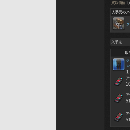
買取価格:
1,
入手元のア
ク
入手先
取
ク
ン
1
ア
1
ア
5
ア
5