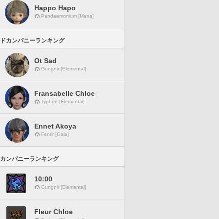
Happo Hapo
Pandaemonium [Mana]
ドカンパニーランキング
Ot Sad
Gungnir [Elemental]
Fransabelle Chloe
Typhon [Elemental]
Ennet Akoya
Fenrir [Gaia]
カンパニーランキング
10:00
Gungnir [Elemental]
Fleur Chloe