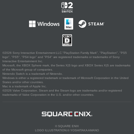
©2026 Sony Interactive Entertainment LLC."PlayStation Family Mark", "PlayStation", "PS5
logo", "PS5", "PS4 logo" and "PS4" are registered trademarks or trademarks of Sony
Interactive Entertainment Inc.
Microsoft, the XBOX Sphere mark, the Series X|S logo and XBOX Series X|S are trademarks
of the Microsoft group of companies.
Nintendo Switch is a trademark of Nintendo.
Windows is either a registered trademark or trademark of Microsoft Corporation in the United
States and/or other countries.
Mac is a trademark of Apple Inc.
©2026 Valve Corporation. Steam and the Steam logo are trademarks and/or registered
trademarks of Valve Corporation in the U.S. and/or other countries.
© SQUARE ENIX
LOGO ILLUSTRATION:© YOSHITAKA AMANO