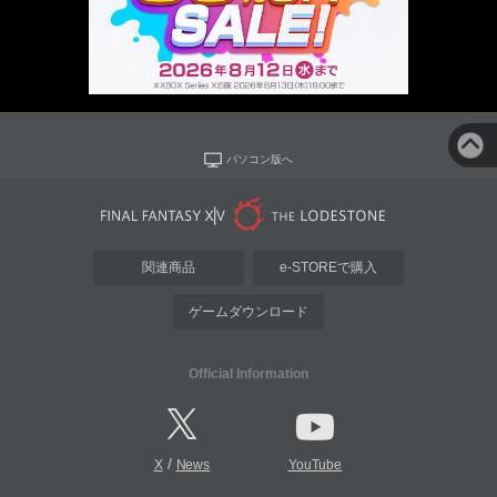
パソコン版へ
関連商品
e-STOREで購入
ゲームダウンロード
Official Information
/
X
News
YouTube