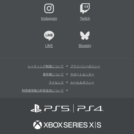
Instagram
Twitch
LINE
Bluesky
レーティング制度について
プライバシーポリシー
著作権について
サポートセンター
ライセンス
ルール＆ポリシー
利用者情報の外部送信について