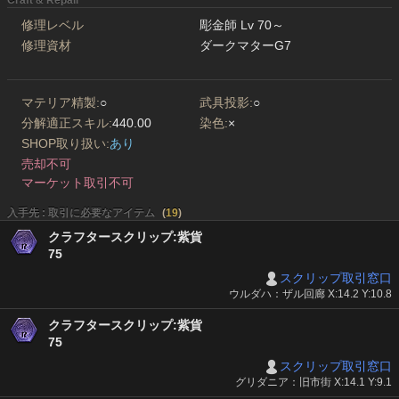
Craft & Repair
修理レベル
彫金師 Lv 70～
修理資材
ダークマターG7
マテリア精製:
○
武具投影:
○
分解適正スキル:
440.00
染色:
×
SHOP取り扱い:
あり
売却不可
マーケット取引不可
入手先 : 取引に必要なアイテム
(
19
)
クラフタースクリップ:紫貨
75
スクリップ取引窓口
ウルダハ：ザル回廊 X:14.2 Y:10.8
クラフタースクリップ:紫貨
75
スクリップ取引窓口
グリダニア：旧市街 X:14.1 Y:9.1